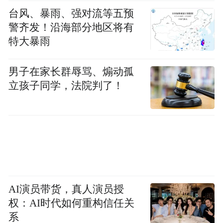
“特别声明：以上作品内容(包括在内的视频、图片或音
频)为凤凰网旗下自媒体平台“大风号”用户上传并发
台风、暴雨、强对流等五预
布，本平台仅提供信息存储空间服务。
警齐发！沿海部分地区将有
Notice: The content above (including the videos,
特大暴雨
pictures and audios if any) is uploaded and posted
by the user of Dafeng Hao, which is a social media
platform and merely provides information storage
男子在家长群辱骂、煽动孤
space services.”
立孩子同学，法院判了！
AI演员带货，真人演员授
权：AI时代如何重构信任关
系