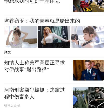
他想杀我时刚好子弹用完
陈雨青
盗香窃玉：我的青春就是赌出来的
爽文
知情人士称美军高层正寻求
对伊战事“退出路径”
河南刑案嫌犯被抓：逃窜过
程中伤害多人
驻马店日报