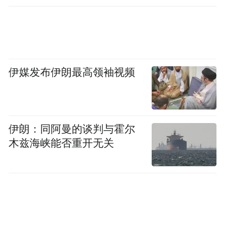
伊媒发布伊朗最高领袖视频
伊朗：同阿曼的谈判与霍尔
《星火燎原耀萍城》115cm x78cm
木兹海峡能否重开无关
周炳涛
来源：萍乡文艺