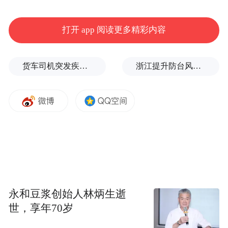
打开 app 阅读更多精彩内容
货车司机突发疾病晕倒车轮边，陌生同行第一时间发现并救助
浙江提升防台风应急响应至Ⅰ级
特邀作品《村里春晚过大年》
甘勋优、李海平、刘霞、张永正、彭容、陈
巧敏
永和豆浆创始人林炳生逝
世，享年70岁