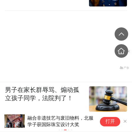
男子在家长群辱骂、煽动孤
立孩子同学，法院判了！
融合非遗技艺与废旧物料，北服
联想
打开
学子获国际珠宝设计大奖
T
转