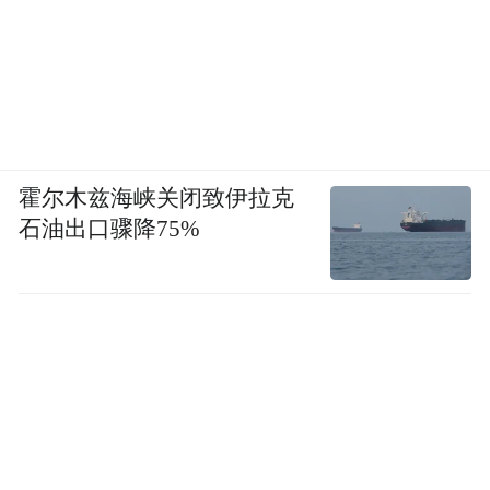
霍尔木兹海峡关闭致伊拉克
石油出口骤降75%