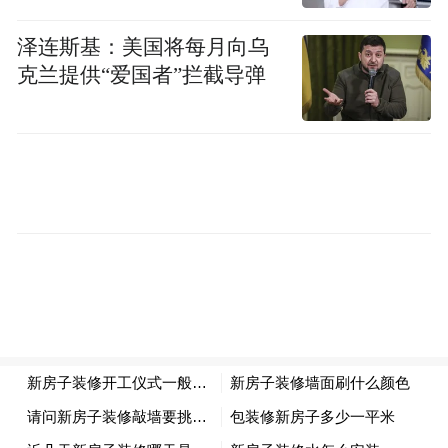
泽连斯基：美国将每月向乌
克兰提供“爱国者”拦截导弹
《 幸福的童年 》 115×115cm
甘勋优 肖福初 甘继坚