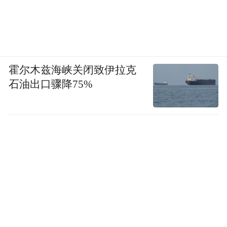
霍尔木兹海峡关闭致伊拉克
石油出口骤降75%