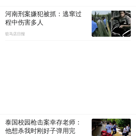
河南刑案嫌犯被抓：逃窜过
程中伤害多人
驻马店日报
泰国校园枪击案幸存老师：
他想杀我时刚好子弹用完