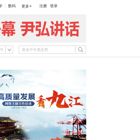
学
数码
注册
登录
更多
内