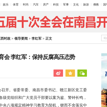
娱乐
体育
时尚
汽车
房产
科技
军事
文化
旅游
佛教
国
站
江西时政
>
领导要闻
>
李红军
>
正文
育会 李红军：保持反腐高压态势
育会召开。省委常委、南昌市委书记、赣江新区党工委
各级党组织和广大党员干部要以案为鉴、警钟长鸣，
中央八项规定精神学习教育为契机，锲而不舍落实中