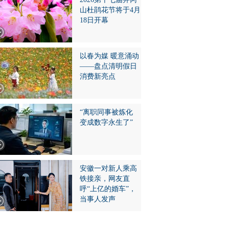
山杜鹃花节将于4月
18日开幕
以春为媒 暖意涌动
——盘点清明假日
消费新亮点
“离职同事被炼化
变成数字永生了”
安徽一对新人乘高
铁接亲，网友直
呼“上亿的婚车”，
当事人发声