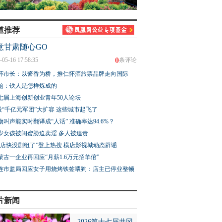
道推荐
意甘肃随心GO
0
-05-16 17:58:35
条评论
怀市长：以酱香为桥，推仁怀酒旅票品牌走向国际
题：铁人是怎样炼成的
七届上海创新创业青年50人论坛
股“千亿元军团”大扩容 这些城市起飞了
物叫声能实时翻译成“人话” 准确率达94.6%？
3岁女孩被闺蜜胁迫卖淫 多人被追责
横店快没剧组了”登上热搜 横店影视城动态辟谣
蒙古一企业再回应“月薪1.6万元招羊倌”
连市监局回应女子用烧烤铁签喂狗：店主已停业整顿
片新闻
2026第十七届井冈