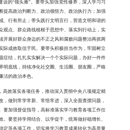
建设的“领头雁”。要带头加强党性修养，深入学习习
断提高政治判断力、政治领悟力、政治执行力；加强
戒、行有所止；带头践行文明言行，营造文明和谐的
众观点、群众路线植根于思想中、落实到行动上，实
续开展好群众身边的不正之风和腐败问题整治再抓两
实际成效取信于民。要带头积极担当作为，牢固树立
题症结，扎扎实实解决一个个实际问题，办好一件件
界明底线，持续净化社交圈、生活圈、朋友圈，严格
廉洁的政治本色。
，高效落实各项任务，推动深入贯彻中央八项规定精
改，做到常学常新、常悟常进，深入全面查摆问题，
。要加强督促指导，高标准落实学习教育各项工作任
效。要坚持学用结合、以学促干，统筹做好稳增长、
稳定等各项工作，切实将学习教育成果转化为高质量