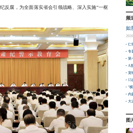
纪反腐，为全面落实省会引领战略、深入实施“一枢
频
如
2026
仁
专
第
A
宠
1
“
内
大
图