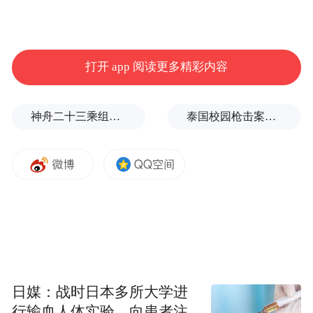
抚平你心头的焦躁
打开 app 阅读更多精彩内容
愿奔流不息的云谷飞瀑
激荡你的信心，冲刷掉所有迟疑
神舟二十三乘组新画面：在太空用超声测肌肉，常态化开展健康管理
泰国校园枪击案致9死，枪手父亲道歉
愿你如清风般从容
如飞瀑般势不可挡
赠你“青山韧劲”，稳如磐石
山有脊梁，坚韧不拔
日媒：战时日本多所大学进
行输血人体实验，向患者注
愿你们拥有青山般的定力