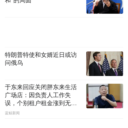
和”的局面
特朗普特使和女婿近日或访
问俄乌
于东来回应关闭胖东来生活
广场店：因负责人工作失
误，个别租户租金涨到无法
想象
蓝鲸新闻