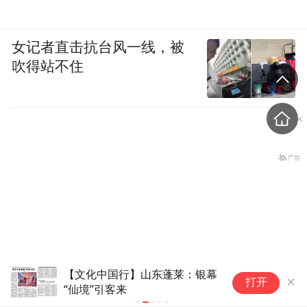
女记者直击抗台风一线，被
吹得站不住
甘肃庄浪的晨雾把梯田变成了人
兰
打开
间仙境
住
盗香窃玉：我的青春就是赌出来的