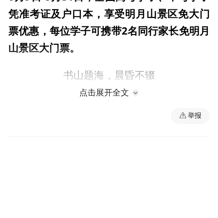
凭准考证及户口本，享受明月山景区免大门
票优惠，每位学子可携带2名同行家长免明月
山景区大门票。
书山题海，晨昏不辍
点击展开全文
请相信，你走过的每一步路，都算数
举报
你熬过的每一个夜，都在为黎明蓄力
清风已至，明月相伴，少年请登顶！
赠你“清风飞瀑”，势不可挡
愿明月山的徐徐清风