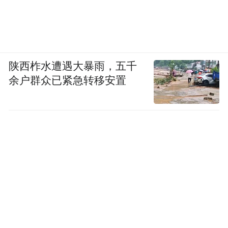
可以跟随《天下英雄城》《九江邀请你》等
流行音乐的动感节拍，品味江西新潮文化。
5月15日晚，伴随着蒙蒙细雨，一曲《盛世中
陕西柞水遭遇大暴雨，五千
余户群众已紧急转移安置
华》表演拉开序幕，瞬间“点亮”群众文化“夜
生活”。采茶戏《婚姻考场》等精彩节目轮番
登场，交织成赣鄱文脉的动人回响。
在滕王阁景区，不少南昌市民、学生、游客
正围在“乐聆·非遗音潮”非遗表演区，驻足欣
赏采茶戏、民乐等非遗艺术展演；“乐燃·城
市音浪”流行表演区，打造开放式舞台，汇聚
街头艺人、摇滚乐队，点燃城市激情；“乐玩