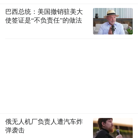
·古今交响”互动区，王勃与徐霞客“穿越”对
巴西总统：美国撤销驻美大
话，互动游戏、美食体验、“南昌礼物”文创
使签证是“不负责任”的做法
产品、“如画江西 如歌旅程”声音地标打卡点
等区域人气爆棚，实现“观演变参与、流量留
江西”。
江西科技学院摩洛哥籍留学生甜欣感慨道：
“刚才一边听着江西特有的歌谣，一边游览滕
王阁这处古建筑，这个感觉实在太美妙了。
我喜欢南昌，喜欢江西，喜欢这里的人和美
食。”
在“如画江西·唱游赣鄱”的旋律中，江西正以
俄无人机厂负责人遭汽车炸
弹袭击
开放的胸怀、创新的姿态，邀全球游客共赴