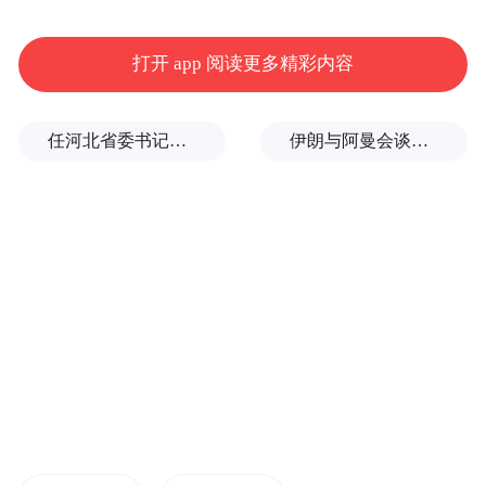
打开 app 阅读更多精彩内容
任河北省委书记后，罗文首次调研
伊朗与阿曼会谈最新细节曝光
▲采茶戏《婚姻考场》、歌曲《天下英雄城》等
精彩节目轮番登场。图为采茶戏《婚姻考场》表