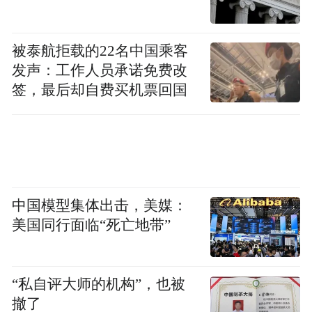
验……如今，这样沉浸式的体验在江西许多
红色景区中都可见到，强烈的现场感与参与
感，也让红色旅游越发受到年轻一代的欢
被泰航拒载的22名中国乘客
发声：工作人员承诺免费改
迎。
签，最后却自费买机票回国
“听着红歌沿着这些红色旅游线路打卡，能让
大家重温红色历史。我已经和一些志同道合
的驴友约好去瑞金、安源等地接受一场精神
洗礼。”准备利用端午假期前往红色景点旅游
中国模型集体出击，美媒：
的王惠满怀期待地说。
美国同行面临“死亡地带”
古色戏曲线路见证古韵新声
“私自评大师的机构”，也被
“喜今日孤王我，八十寿诞举国欢庆，怎奈是
撤了
年华已逝不少年……”西方故事、中式舞美、