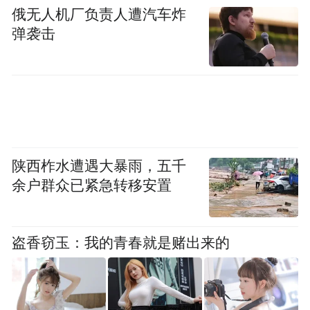
俄无人机厂负责人遭汽车炸
游客可享多重福利。
弹袭击
马玲玲告诉记者，活动上发布了三条“跟着节
拍‘趣’旅行”音乐主题线路，其中“红色江西·
奋进旅程”红歌线路串联革命圣地，“戏游江
西·文韵旅程”戏曲线路解码非遗密码，“乐游
江西·倾心旅程”流行歌曲线路唱响山水情
陕西柞水遭遇大暴雨，五千
怀，为游客解锁江西文旅新玩法。
余户群众已紧急转移安置
红色歌曲线路串联峥嵘记忆
盗香窃玉：我的青春就是赌出来的
在江西众多特色旅游景点中，红色景点是绕
不开的一部分。如今《八一起义歌》《映山
红》等红色歌曲家喻户晓，不少游人循着激