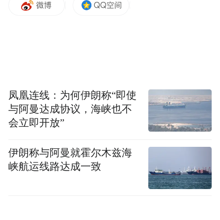
演。
晨报讯（记者 程玥） 日前，“5·19中国旅游
日”江西分会场暨倒计时城市（南昌）活动在
南昌启幕。现场发布三条“跟着节拍‘趣’旅行”
音乐主题线路，串联全省11个设区市，结合
凤凰连线：为何伊朗称“即使
红色资源、古色文化、潮流项目，为省内外
与阿曼达成协议，海峡也不
游客解锁“音乐+旅行”的全新体验。
会立即开放”
跟着节拍“唱”游赣鄱山水
伊朗称与阿曼就霍尔木兹海
峡航运线路达成一致
随着“5·19中国旅游日”江西分会场启动，赣
江“一江两岸”华灯齐放，滕王阁与摩天楼宇
光影交织，勾勒出南昌“古今交响”的城市天