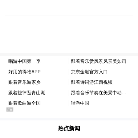
际线。
昨日是第15个中国旅游日。作为全国六个倒
计时接力城市之一，江西南昌以“文旅+演艺”
为核心，通过“1+N”创新模式，打造了一场融
合非遗艺术、潮流音乐、惠民消费与沉浸式
体验的文旅盛宴，奏响“如画江西、唱游赣
鄱”的文旅融合新乐章。
据南昌市文广旅游局市场管理科马玲玲介
绍，为助力“5·19中国旅游日”，江西省文化
和旅游厅联动全省11个设区市519家市场主
体，推出覆盖“吃住行游购娱”的“唱游江西”
热点新闻
系列优惠政策，凭演唱会实名制购票信息，