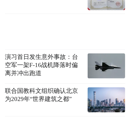
赣剧饶河腔，这出由江西省乐平市赣剧团创
作演出的大戏，改编自莎士比亚著名悲剧
《李尔王》。
为适应中国戏曲的艺术特点，适应观众的观
赏习惯，赣剧《李迩王》根据中国观众审美
演习首日发生意外事故：台
空军一架F-16战机降落时偏
习惯和道德观，将故事剧情假定为遥远的中
离并冲出跑道
国古代，强调家庭伦理道德与善良等主题。
联合国教科文组织确认北京
据了解，赣剧《李迩王》的创排，是继20世
为2029年“世界建筑之都”
纪90年代江西省赣剧院排演根据莎士比亚名
剧《麦克白》改编的《杀宫遗恨》之后，古
老赣剧与世界名剧的又一次握手。