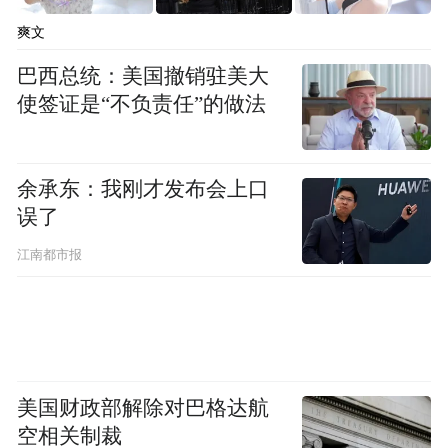
昂红色歌曲的节奏，追寻革命岁月的峥嵘记
爽文
忆。“江西作为一片红土地，具有丰富的红色
巴西总统：美国撤销驻美大
文化旅游资源。”江西省地方志编纂委员会原
使签证是“不负责任”的做法
副主任委员谢军在《江西省旅游志》中如是
介绍。
余承东：我刚才发布会上口
来到井冈山，沿着挑粮小道，一群高举红
误了
旗、挑着扁担的参观者正在体验当年红军挑
江南都市报
粮上山的艰辛与不易；来到南昌八一起义纪
念馆，“光影八一”灯光秀通过现代声光电技
术融合运用，让游客在光影交错中聆听历史
的回响；在瑞金，苏区歌舞、《追风1932》
美国财政部解除对巴格达航
剧本杀等活动，为观众开启沉浸式“穿越”体
空相关制裁