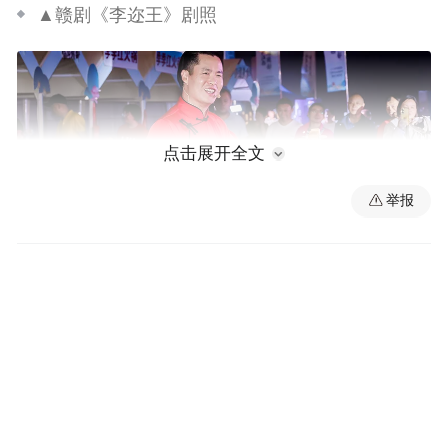
▲赣剧《李迩王》剧照
点击展开全文
举报
▲快板表演吸引众多市民、游客驻足围观。