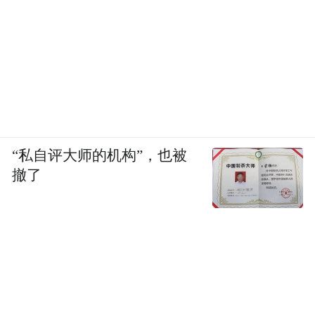
除此之外，江西的每一戏曲方舞台，都是传
统文化薪火相传的生动见证。步入景德镇，
一曲《青花瓷》与赣剧艺术完美融合，既勾
勒出瓷都的千年风华，又展现出青花古韵的
典雅之美；在上饶，弋阳腔高亢激昂的曲
调，带游人穿越历史长河，感受岁月的沧桑
“私自评大师的机构”，也被
变迁；走进抚州，《寻梦牡丹亭》的浪漫传
撤了
奇徐徐展开，让观众沉浸于至情至性的爱情
梦境之中。
流行歌曲线路展现新潮文化
除了红色歌曲、古色戏曲，我省还有众多具
有地域特色的原创歌曲广为流传。广大游客