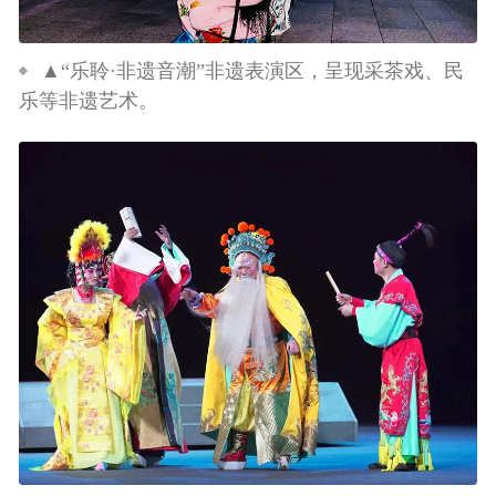
▲“乐聆·非遗音潮”非遗表演区，呈现采茶戏、民
乐等非遗艺术。