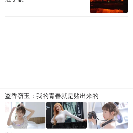
by the user of Dafeng Hao, which is a social media
platform and merely provides information storage
space services.”
盗香窃玉：我的青春就是赌出来的