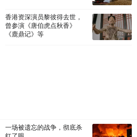
香港资深演员黎彼得去世，
曾参演《唐伯虎点秋香》
《鹿鼎记》等
来源：视界弋阳综合江西龟峰旅游
“特别声明：以上作品内容(包括在内的视频、图片或音
频)为凤凰网旗下自媒体平台“大风号”用户上传并发
布，本平台仅提供信息存储空间服务。
一场被遗忘的战争，彻底杀
Notice: The content above (including the videos,
红了眼
pictures and audios if any) is uploaded and posted