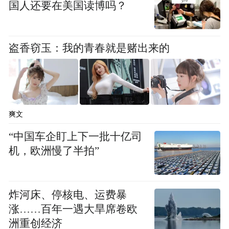
花” 的浪漫奇景。这条线藏着超多小众秘境，
国人还要在美国读博吗？
徒步过程中仿佛穿越回古代，和徐霞客来一
场跨越时空的对话，喜欢探秘的宝子闭眼
盗香窃玉：我的青春就是赌出来的
冲！
全程线 4小时
适合人群：体力王者、追求极致风景的冒险
爽文
家
“中国车企盯上下一批十亿司
机，欧洲慢了半拍”
路线：游客服务中心 → 桂花园 → 将军楼 →
三道口 → 南天一柱 → 骆驼峰→龟峰湖
炸河床、停核电、运费暴
敢挑战这条线的都是狠人！登上金钟峰俯瞰
涨……百年一遇大旱席卷欧
洲重创经济
360° 丹霞全景，连绵的赤壁丹崖尽收眼底，