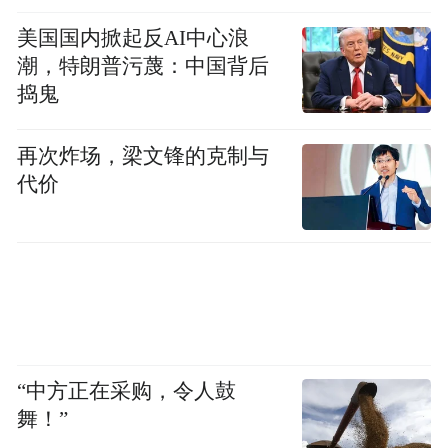
但超多宝藏景点等你发掘！
美国国内掀起反AI中心浪
潮，特朗普污蔑：中国背后
连古代旅行家都认证的神仙景区
捣鬼
连《中国国家地理》都觉得
再次炸场，梁文锋的克制与
这里是被低估的中国最美丹霞
代价
快来龟峰打卡吧
龟峰双层旅游巴士时刻表
“中方正在采购，令人鼓
舞！”