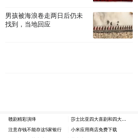
个长女以甜言蜜语哄骗父王，小女儿雪莲却
因忠心直言，“一语断了父女情”。
男孩被海浪卷走两日后仍未
找到，当地回应
全剧以“分疆断义”“削军绝情”“受辱被逐”“雨
夜疯审”“救父出征”“玉碎宫倾”6个章节，主要
讲述西唐国君李迩在八十岁大寿的庆典上，
要把国土分给自己的三个女儿。小女儿雪莲
极力劝谏，奈何李迩不听，执意将国土分给
大女儿紫藤、二女儿罂粟，并将雪莲远嫁西
凉国，随后引发了一系列激烈的矛盾冲突。
跌宕起伏的剧情、韵味醇厚的唱腔、精彩细
腻的表演、令人震撼的武打场面，新编赣剧
《李迩王》以其独特的魅力，为现场1400多