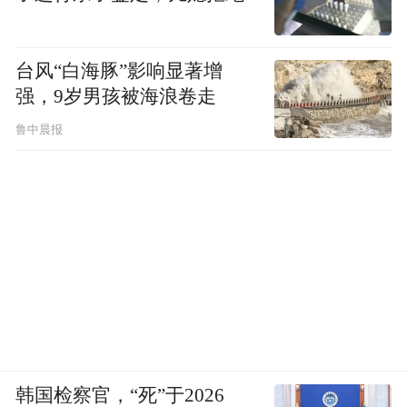
“忠孝节义”伦理观不谋而合。
该剧的故事架构在艺术表现上很适合戏曲化
台风“白海豚”影响显著增
表达。莎士比亚戏剧的写意性与中国戏曲的
强，9岁男孩被海浪卷走
写意美学有着异曲同工之妙。剧中大量内心
鲁中晨报
独白和情感冲突，可以通过戏曲的唱、念、
做、打来表现，尤其是赣剧古朴厚实的艺术
风格，能够很好地承载这种深沉的情感表
达。
衡量一个剧种是否具有影响力，主要考量指
标便是剧目生产。而在赣剧七十多年的历史
中，对中外名剧名著的改编搬演并不多。
韩国检察官，“死”于2026
随着人们文化水平的提高，观众对剧目更新