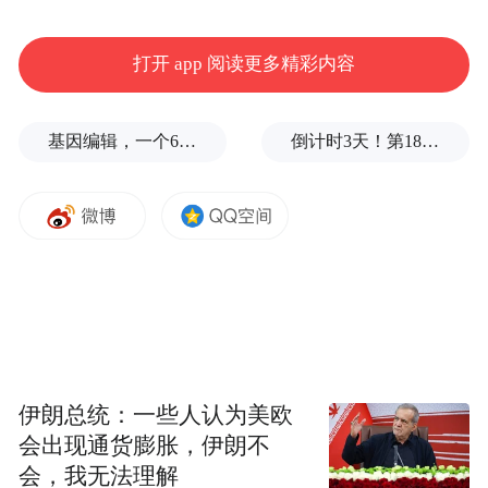
赣腔雅韵动京华
打开 app 阅读更多精彩内容
“喜今日，孤王我，八十寿诞举国欢宴，怎奈
基因编辑，一个6岁女孩之死
倒计时3天！第18届影响世界华人盛典即将启幕
是年华已逝不少年……”5月10日晚，北京保
利剧院内，由江西省乐平市赣剧团创排的
《李迩王》惊艳亮相。
当灯光渐亮，西唐国君李迩身着明黄色蟒
袍、头戴九旒冕，端坐于高台之上，身后是
“三面屏风”式布景，象征着权力与威严。
伊朗总统：一些人认为美欧
随着“饶河调”高亢的唱腔响起，李迩王在寿
会出现通货膨胀，伊朗不
宴上分封国土的场景被演绎得淋漓尽致：两
会，我无法理解