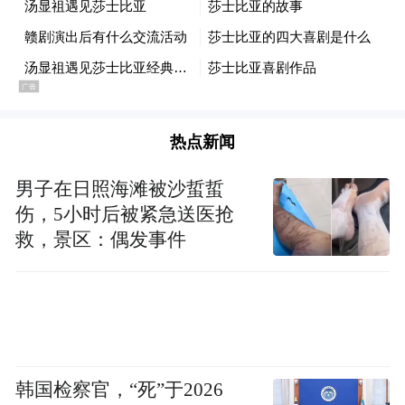
名中外观众带来了一场融合莎士比亚悲剧精
神与中国传统戏曲美学的视听盛宴，现场座
无虚席，掌声雷动，观众好评如潮。
剧迷张珂堃看完后内心无法平静，“剧情紧
热点新闻
凑，每一幕都设置了小高潮，特别是最后处
决反派那一幕，饱满的情绪急转进入无声状
男子在日照海滩被沙蜇蜇
态，一默如雷，我甚至能感受到台上演员的
伤，5小时后被紧急送医抢
救，景区：偶发事件
呼吸声，太震撼了！”
看了这场戏，土耳其驻华大使馆参赞戈兹德·
奥兹图尔克表示：“这是一部非常美妙的作
品，声音、服饰和乐器都独具中国特色，东
西方戏剧艺术在台上交融。”
韩国检察官，“死”于2026