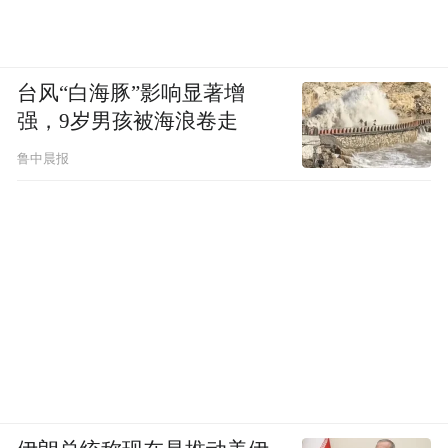
《李迩王》背后浓浓的“赣味”和纯正的“赣剧
DNA”。
台风“白海豚”影响显著增
编剧蒋良善是乐平本地人，对本土赣剧研究
强，9岁男孩被海浪卷走
积淀深厚；总导演王秀凡出生在萍乡，编导
鲁中晨报
出身，对西方戏剧尤其是莎士比亚戏剧有深
厚的研究；作曲张华景与乐平市赣剧团多年
来有着密切合作，熟悉赣剧唱腔风格。除此
之外，全剧演员全部出自乐平市赣剧团。
因为对品质的严苛追求，创作团队历时三
年、七易其稿。王秀凡在谈及创作历程时透
露：“编剧将5幕26场话剧改编为6场戏曲，在
保留原著精神内核的同时，巧妙融入赣剧独