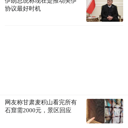
伊朗总统称现在是推动美伊
特的唱腔和表演形式，呈现给观众一部原汁
协议最好时机
原味的赣剧。”
结合赣剧本体艺术要求和赣东北戏曲生态对
戏曲艺术的审美诉求，创作团队对赣剧《李
迩王》进行了地方化转化。“将李尔王改名
为‘李迩’，取自《论语》‘迩之事父，远之事
君’，将西方悲剧内核嫁接在中国传统文化土
壤上。”王秀凡说。
一般地方戏在移植改编莎剧时，李尔王多由
网友称甘肃麦积山看完所有
老生扮演，此次剧团打破常规，起用净行演
石窟需2000元，景区回应
员胡海栋饰演李迩王。胡海栋说：“我在塑造
李迩王角色的时候，或多或少借鉴了其他行