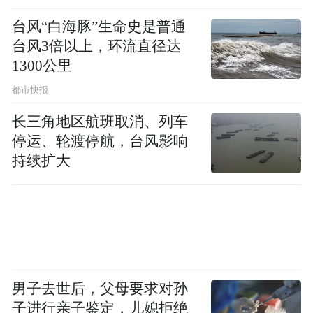
《李尔王》是莎士比亚四大悲剧之一，世界
台风“白海豚”生命史是普通
各国很多编剧都对该剧作过本土化改编。
台风3倍以上，环流直径达
1300公里
此番赣剧为什么牵手《李迩王》？有着多年
都市快报
戏曲改编经历的编剧蒋良善指出：“中国观
长三角地区航班取消、列车
众，尤其是戏曲观众，对于家庭伦理剧往往
停运、轮渡停航，台风影响
有着天然的亲近感。”
持续扩大
《李尔王》中权力与亲情的冲突，与中国传
统文化中孝道、家庭伦理的核心价值高度契
合，具有跨越时空的价值共鸣。父亲因误解
而驱逐真心待己的女儿，最终在苦难中醒
男子去世后，父母要求对孙
悟，这种叙事结构与中国传统戏曲中常见的
子进行亲子鉴定，儿媳拒绝