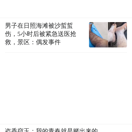
注脚。
乐平被称为“古戏台之乡”和“赣剧之乡”，当
男子在日照海滩被沙蜇蜇
伤，5小时后被紧急送医抢
地有近500座戏台，可谓村村有戏台，当地老
救，景区：偶发事件
百姓喜唱戏爱听戏。作为基层院团，乐平赣
剧团敢于改编演出世界名剧，离不开当地深
厚的戏剧文化底蕴。
程慧表示，此次赴京演出是一个新的起点，
希望赣剧《李迩王》能走向更广更大的舞
台，通过一部戏，让更多人了解赣剧、了解
江西。
来源：当代江西
盗香窃玉：我的青春就是赌出来的