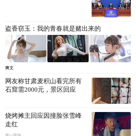
在北京创业的乐平籍青年导演、演员李恩晟
在观看演出后非常高兴。他说：“在异乡看到
盗香窃玉：我的青春就是赌出来的
家乡戏，犹如他乡遇故知，看到这些年传统
赣剧蓬勃发展，令人鼓舞。”
中国艺术研究院话剧所所长宋宝珍评价道：
爽文
“这部戏将故事中国化、主题现代化、形式戏
曲化、人物民族化，情境和叙述方式，更符
网友称甘肃麦积山看完所有
石窟需2000元，景区回应
合中国老百姓喜闻乐见的艺术样式。”
烧烤摊主回应因撞脸张雪峰
走红
第一现场