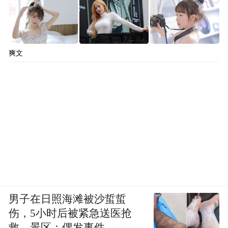
爽文
男子在日照海滩被沙蜇蜇
伤，5小时后被紧急送医抢
救，景区：偶发事件