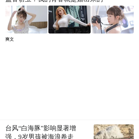
“特别声明：以上作品内容(包括在内的视频、图片或音
频)为凤凰网旗下自媒体平台“大风号”用户上传并发
布，本平台仅提供信息存储空间服务。
Notice: The content above (including the videos,
爽文
pictures and audios if any) is uploaded and posted
by the user of Dafeng Hao, which is a social media
platform and merely provides information storage
space services.”
台风“白海豚”影响显著增
强，9岁男孩被海浪卷走