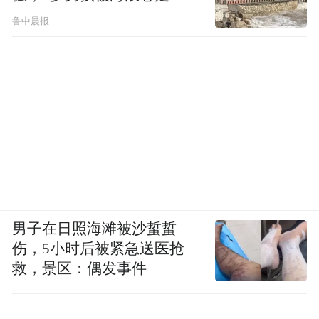
鲁中晨报
男子在日照海滩被沙蜇蜇
伤，5小时后被紧急送医抢
救，景区：偶发事件