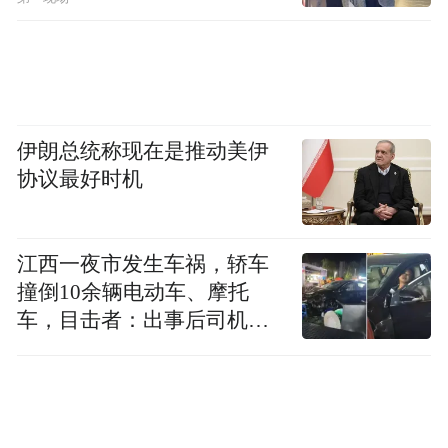
伊朗总统称现在是推动美伊
协议最好时机
赣剧《李迩王》剧照。
江西一夜市发生车祸，轿车
撞倒10余辆电动车、摩托
车，目击者：出事后司机一
直坐车里
改编“偏爱”《李尔王》