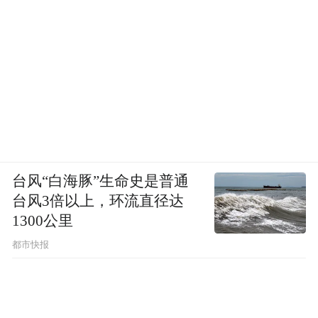
厚，具有丰富的表现力，改编世界经典名
剧，不仅能够展现赣剧的艺术潜力，为赣剧
注入新的活力，也能给广大观众带来更多接
触世界名剧的机会。
该剧总导演王秀凡表示：“从莎剧《李尔王》
到赣剧《李迩王》，这是中西文化互融互鉴
的实践，也是古老剧种创新发展的探索，我
台风“白海豚”生命史是普通
们期待给观众带来体验独特的艺术享受。”
台风3倍以上，环流直径达
1300公里
都市快报