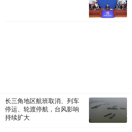
有着更大的期待。乐平市赣剧团在送戏下乡
过程中，感受到很多观众想听赣剧新戏的渴
望。乐平市赣剧团团长程慧表示：“我们的想
法很朴素，就是打造一部老百姓喜欢看的经
典剧目。”
赣剧《李迩王》的创排，是继20世纪90年代
江西省赣剧院排演根据莎士比亚名剧《麦克
白》改编的《杀宫遗恨》之后，古老赣剧与
世界名剧的又一次握手，也是基层院团探索
长三角地区航班取消、列车
提高赣剧艺术品位的一次有益尝试。
停运、轮渡停航，台风影响
持续扩大
赣剧作为一种多声腔的古老剧种，积淀深