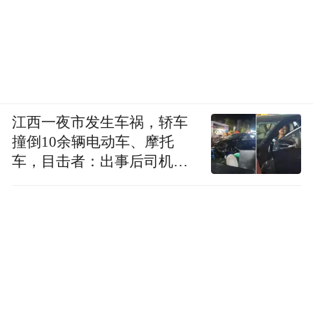
演出现场座无虚席。
赣剧《李迩王》行当配置十分齐全，老生、
武旦、小生、文丑等一应俱全，展现出乐平
市赣剧团蓬勃的活力。在程慧看来，全剧演
江西一夜市发生车祸，轿车
员全部出自本团，这对提升青年演员的舞台
撞倒10余辆电动车、摩托
经验和专业能力，打造经典保留剧目，是一
车，目击者：出事后司机一
次有益探索。
直坐车里
此前，《李迩王》已在省内演出数场，并亮
相景德镇瓷博会，收获了国内外观众一致好
评。该剧经本土化演绎后，实现了“西方悲剧
内核+赣剧艺术基因”的重构，成为基层院团
“以传统接驳现代、以地方对话世界”的最新