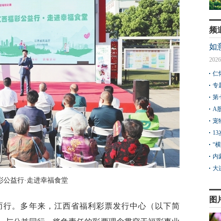
频
如
2026
仁
专
第
A
宠
1
“
内
大
彩公益行·走进幸福食堂
图
而行。多年来，江西省福利彩票发行中心（以下简