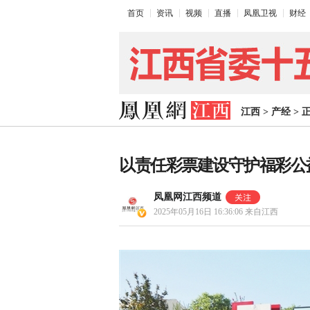
首页
资讯
视频
直播
凤凰卫视
财经
江西
>
产经
>
以责任彩票建设守护福彩公
凤凰网江西频道
2025年05月16日 16:36:06
来自江西