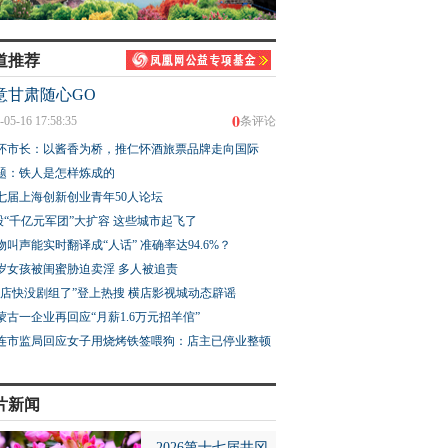
道推荐
意甘肃随心GO
0
-05-16 17:58:35
条评论
怀市长：以酱香为桥，推仁怀酒旅票品牌走向国际
题：铁人是怎样炼成的
七届上海创新创业青年50人论坛
股“千亿元军团”大扩容 这些城市起飞了
物叫声能实时翻译成“人话” 准确率达94.6%？
3岁女孩被闺蜜胁迫卖淫 多人被追责
横店快没剧组了”登上热搜 横店影视城动态辟谣
蒙古一企业再回应“月薪1.6万元招羊倌”
连市监局回应女子用烧烤铁签喂狗：店主已停业整顿
片新闻
2026第十七届井冈