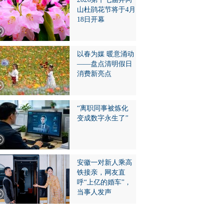
山杜鹃花节将于4月
18日开幕
以春为媒 暖意涌动
——盘点清明假日
消费新亮点
“离职同事被炼化
变成数字永生了”
安徽一对新人乘高
铁接亲，网友直
呼“上亿的婚车”，
当事人发声