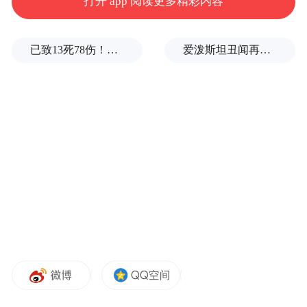
打开 app 阅读更多精彩内容
已致13死78伤！这是乌方对俄本土发动的最致命袭击之一
爱泼斯坦丑闻再曝新线索！美国顶级艺术学校爆70起性侵黑幕，近50名成年人被指控