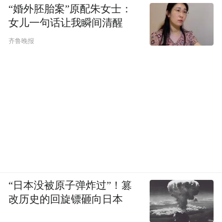
“婚外胚胎案”原配朱女士：
女儿一句话让我瞬间清醒
齐鲁晚报
“日本没被原子弹炸过”！篡
改历史的回旋镖砸向日本