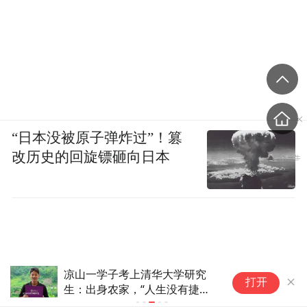
“日本没被原子弹炸过”！篡
改历史的回旋镖砸向日本
苹果也得排队？库克这次硬头皮
打开
“求”长鑫