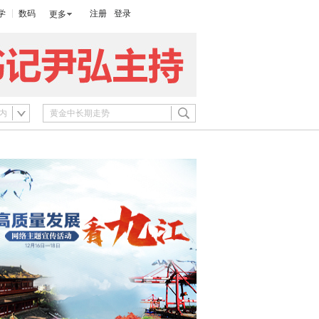
学
数码
注册
登录
更多
内