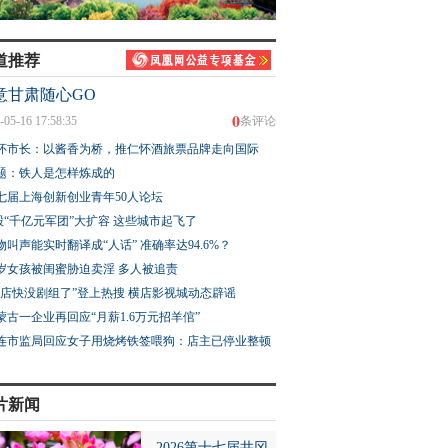
道推荐
意甘肃随心GO
0
-05-16 17:58:35
条评论
怀市长：以酱香为桥，推仁怀酒旅票品牌走向国际
题：铁人是怎样炼成的
七届上海创新创业青年50人论坛
股“千亿元军团”大扩容 这些城市起飞了
物叫声能实时翻译成“人话” 准确率达94.6%？
3岁女孩被闺蜜胁迫卖淫 多人被追责
横店快没剧组了”登上热搜 横店影视城动态辟谣
蒙古一企业再回应“月薪1.6万元招羊倌”
连市监局回应女子用烧烤铁签喂狗：店主已停业整顿
片新闻
2026第十七届井冈