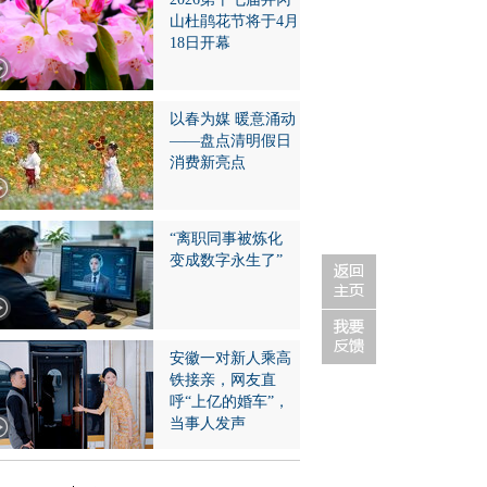
山杜鹃花节将于4月
18日开幕
以春为媒 暖意涌动
——盘点清明假日
消费新亮点
“离职同事被炼化
变成数字永生了”
安徽一对新人乘高
铁接亲，网友直
呼“上亿的婚车”，
当事人发声