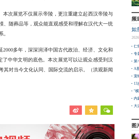
。本次展览不仅展示帝陵，更注重建立起西汉帝陵与
频
模、随葬品等，观众能直观感受和理解在汉代大一统
如
系。
2026
仁
2000多年，深深润泽中国古代政治、经济、文化和
专
，奠定了中华文明的底色。本次展览可以让观众感受到汉
第
A
考其对当今文化认同、国际交流的启示。（洪观新闻
宠
1
“
内
大
图