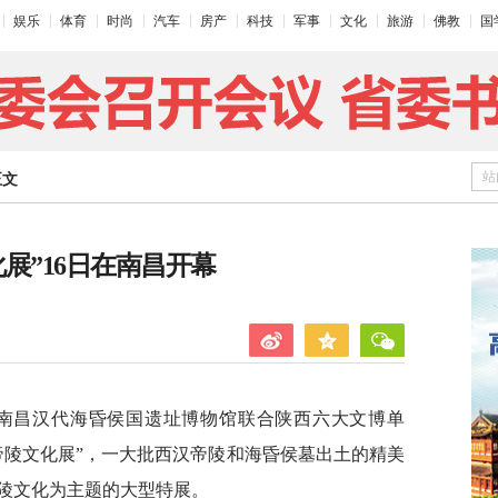
娱乐
体育
时尚
汽车
房产
科技
军事
文化
旅游
佛教
国
站
正文
展”16日在南昌开幕
，南昌汉代海昏侯国遗址博物馆联合陕西六大文博单
帝陵文化展”，一大批西汉帝陵和海昏侯墓出土的精美
陵文化为主题的大型特展。