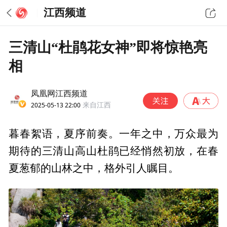
江西频道
三清山“杜鹃花女神”即将惊艳亮
相
凤凰网江西频道
2025-05-13 22:00
来自江西
暮春絮语，夏序前奏。一年之中，万众最为
期待的三清山高山杜鹃已经悄然初放，在春
夏葱郁的山林之中，格外引人瞩目。