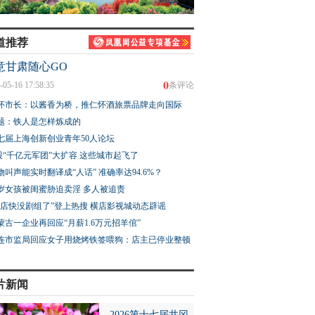
道推荐
意甘肃随心GO
0
-05-16 17:58:35
条评论
怀市长：以酱香为桥，推仁怀酒旅票品牌走向国际
题：铁人是怎样炼成的
七届上海创新创业青年50人论坛
股“千亿元军团”大扩容 这些城市起飞了
物叫声能实时翻译成“人话” 准确率达94.6%？
3岁女孩被闺蜜胁迫卖淫 多人被追责
横店快没剧组了”登上热搜 横店影视城动态辟谣
蒙古一企业再回应“月薪1.6万元招羊倌”
连市监局回应女子用烧烤铁签喂狗：店主已停业整顿
片新闻
2026第十七届井冈