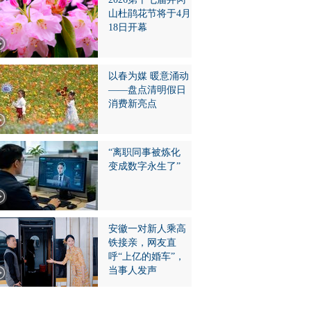
山杜鹃花节将于4月
18日开幕
以春为媒 暖意涌动
——盘点清明假日
消费新亮点
“离职同事被炼化
变成数字永生了”
安徽一对新人乘高
铁接亲，网友直
呼“上亿的婚车”，
当事人发声