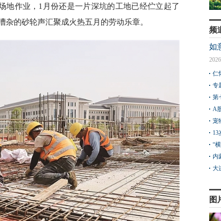
亩施工场地作业，1月份还是一片深坑的工地已经伫立起了
嘈杂的砂轮声汇聚成火热五月的劳动乐章。
频
如
2026
仁
专
第
A
宠
1
“
内
大
图