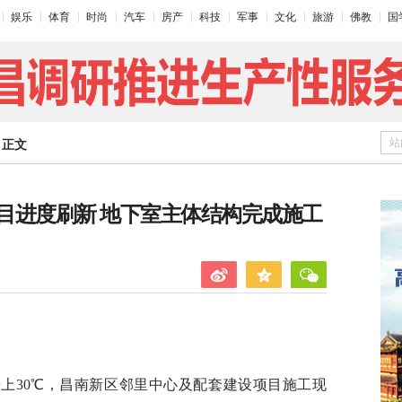
娱乐
体育
时尚
汽车
房产
科技
军事
文化
旅游
佛教
国
站
>
正文
目进度刷新 地下室主体结构完成施工
攀上30℃，昌南新区邻里中心及配套建设项目施工现