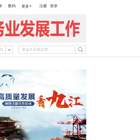
学
数码
注册
登录
更多
内