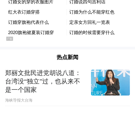
现场，南昌市为十家境外旅行商授予“全球推
广合作伙伴”称号。对接会还为境内外旅行商
与江西旅行社搭建了业内对接的平台。通过
面对面的沟通交流，双方将进一步深化合
作、实现资源共享和优势互补。未来，南昌
热点新闻
将积极落实相关政策，充分依托240小时过境
免签等政策红利，与境外旅行商开展深度合
郑丽文批民进党胡说八道：
台湾没“独立”过，也从来不
作。
是一个国家
​海峡导报大台海