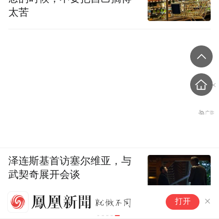
太苦
泽连斯基首访塞尔维亚，与
武契奇展开会谈
国
打开
邦
伙