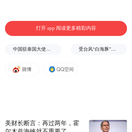
打开 app 阅读更多精彩内容
中国驻泰国大使馆发布关于中国公民来泰国参加文体活动的提醒
受台风“白海豚”影响，福建沿海40条航线停航
值得一提的是，在引客入赣签约环节，全国
15家省级旅游集团为深化区域联动，成立市
场合作联合体并进行签约。此外，十家境外
知名旅行商与江西旅行社代表合作签约、十
家境内知名旅行商与江西旅行社(协会)代表合
作签约，以及四家航空公司与江西旅行社代
美财长断言：再过两年，霍
表也进行了合作签约。这些签约项目的成功
尔木兹海峡就不重要了