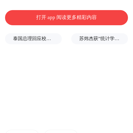
培训采取理论授课与临床见习相结合的方
式，内容主要涵盖中医基础理论、针刺手
打开 app 阅读更多精彩内容
法、热敏灸技术、拔罐及刮痧技术、常见病
的针灸治疗方法、中医四诊方法。
泰国总理回应校园枪击事件：这是很不幸的事情
苏炜杰获“统计学界的诺贝尔奖”，又是北大数院07级
经过三周的紧张学习，目前，这些“洋中医”
已经回到葡萄牙，将学到的诊疗技术更好地
应用于当地的临床实践中。
中国-葡萄牙中医药中心主任颜春明介绍，目
前，该项目已经为葡萄牙、巴西等葡语国家
的中医从业人员举办了多期技术培训班，共
有百余名“洋中医”参加，“他们作为中医药文
化的传播者，让更多海外民众了解东方医学