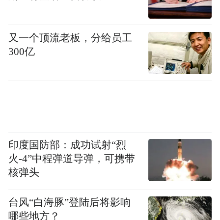
又一个顶流老板，分给员工
300亿
“特别声明：以上作品内容(包括在内的视频、图片或音
频)为凤凰网旗下自媒体平台“大风号”用户上传并发
布，本平台仅提供信息存储空间服务。
Notice: The content above (including the videos,
pictures and audios if any) is uploaded and posted
by the user of Dafeng Hao, which is a social media
印度国防部：成功试射“烈
platform and merely provides information storage
火-4”中程弹道导弹，可携带
space services.”
核弹头
台风“白海豚”登陆后将影响
哪些地方？