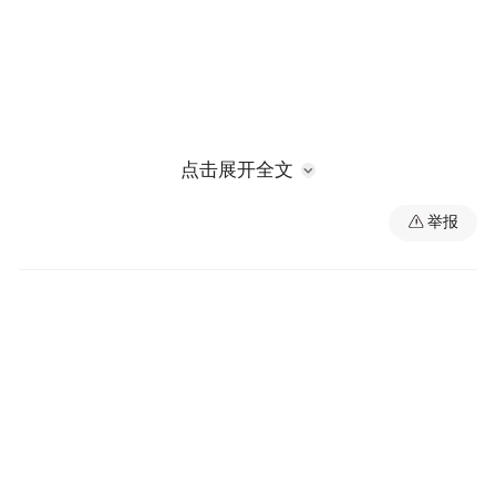
点击展开全文
举报
为推动中国-葡萄牙中医药中心建设，提高葡
萄牙当地中医从业人员的理论与临床实践水
平，中国-葡萄牙中医药中心联合江西中医药
大学附属医院举办“中国-葡萄牙中医药中心
2025年海外学员中医特色诊疗技术培训班”。
此次培训共遴选出12名海外学员来华学习，