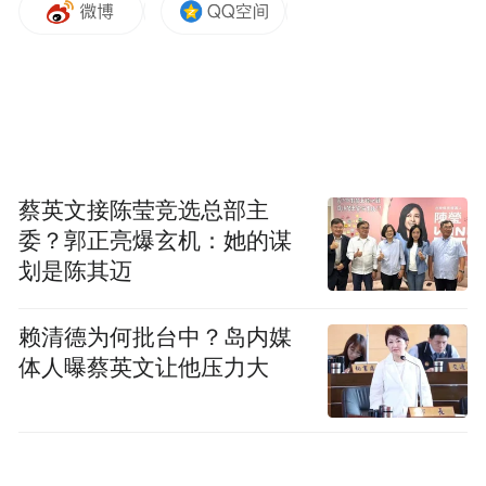
的魅力”。
蔡英文接陈莹竞选总部主
委？郭正亮爆玄机：她的谋
划是陈其迈
赖清德为何批台中？岛内媒
体人曝蔡英文让他压力大