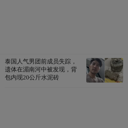
范畴。因此，这三种鹦鹉的养殖和交易，无
需向林业部门申请办理行政许可手续。
南昌市野生动植物保护中心相关负责人介
绍：“2021年起，我国针对费氏牡丹鹦鹉、紫
腹吸蜜鹦鹉、绿颊锥尾鹦鹉、和尚鹦鹉开展
专用标识管理试点工作。市民可以依法购买
泰国人气男团前成员失踪，
遗体在湄南河中被发现，背
取得了‘中国野生动物经营利用管理专用标
包内现20公斤水泥砖
识’的这四种鹦鹉作为宠物饲养。不过，需要
特别注意的是，私自开展繁育或二次销售属
于违规行为。”该负责人还强调，非法饲养、
买卖保护类鹦鹉，根据《中华人民共和国野
生动物保护法》，当事人可能面临行政处
罚，情节严重的甚至要承担刑事责任。