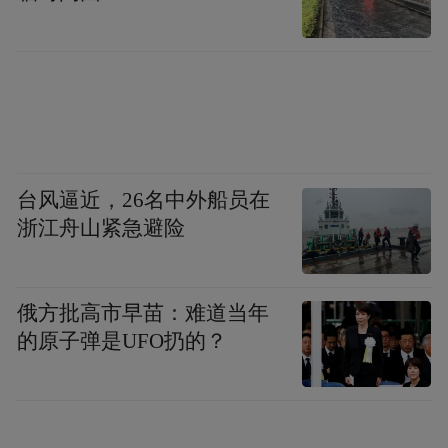
等，价格从几十到几百元不等。
“我们店卖得比较多的有虎皮鹦鹉，价格很亲
民。玄凤鹦鹉虽然价格要高一些，但因其漂
亮的羽毛以及灵性的互动也吸引了不少顾
客。此外，每到周末，不少学生也会来打卡
台风逼近，26名中外船员在
拍照。”已经从事鹦鹉饲养销售十几年的魏雨
浙江舟山紧急避险
轩告诉记者，近年来购买各种鹦鹉作为宠物
的年轻人越来越多，养花逗鸟不再是中老年
俄方批高市早苗：难道当年
人的“专利”。
的原子弹是UFO扔的？
“根据我这几年的观察，在买鹦鹉的这群人当
中，也有一些家长为了让孩子不看电视影响