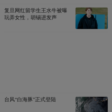
活中，年轻人越来越注重休闲品质和精神慰
复旦网红留学生王水牛被曝
藉，鹦鹉能够给予年轻人无条件的情感慰藉
玩弄女性，胡锡进发声
与陪伴。”南昌市红谷滩区妇幼保健院心理咨
询师胡康建议，“饲养宠物对人的心理健康大
有裨益，但不建议作为缓解孤独的唯一办
法。此外，既然选择了养鹦鹉，就意味着承
担了责任，建议年轻人养鹦鹉要有始有终。”
记者采访时了解到，养鹦鹉当宠物也需要注
意一些法律问题。近日，记者就鹦鹉相关保
护问题，采访了南昌市野生动植物保护中
心。据介绍，鹦鹉凭借独特外形和聪明伶俐
台风“白海豚”正式登陆
的特质，成为了全球最受宠爱的鸟类之一。
目前，全世界已知鹦鹉种类达358种，大多分