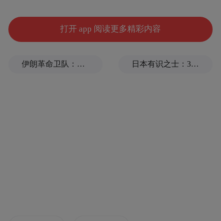
我们的肩膀上，轻轻用尖嘴啄散落的头发，
经常会发出清脆悦耳的歌声。”记者在采访
打开 app 阅读更多精彩内容
时，皮蛋会突然翅膀一扇停在徐洁身上，神
出鬼没，自由自在，俨然像个小主人。
伊朗革命卫队：将保持对海峡控制至敌方接受全部条件
日本有识之士：32名中国劳工本不该命丧长崎
“最开始是我和朋友一起玩的时候，朋友带了
一只鹦鹉出来，它站在主人肩膀上，十分亲
近人，它和主人的互动深深吸引了我和女
儿。”徐洁告诉记者，原本就有意养宠物的
她，因为时间和精力的限制，一直在犹豫是
否要养猫或狗。那只鹦鹉的出现，让她们俩
的心中都有了一个答案。“去年10月，我和霓
霓从市场上买来了这只家庭新成员，当时的
它还只是一只刚满月的半毛牡丹鹦鹉，非常