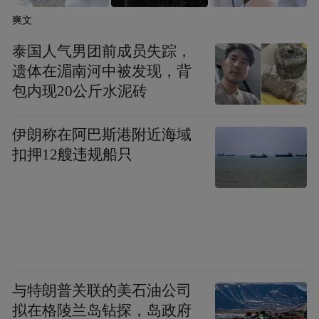
停留在我的肩上、手中。”高斌斌说，在养啾
爽文
啾的过程中也需要投入一定的时间和精力，
泰国人气男团前成员失踪，
还需要耐心，每天要定时给鸟儿喂食、换
遗体在湄南河中被发现，背
水、打扫鸟笼，关注它的健康状况。在关注
包内现20公斤水泥砖
它生长的过程中，心里会感到很满足、很愉
悦，“养鸟让我享受独特快乐的同时，也培养
伊朗称在阿巴斯港附近海域
了我对生命的敬畏之心和责任感。养鸟后让
扣押12艘违规船只
我体会到了当长辈的感觉，在上班的时候会
担心它饿不饿、心情好不好，平时也会随时
拍点照片记录分享。”
“你好”“恭喜发财”“欢迎光临”……3月22日17
时许，记者来到位于红谷滩区飞虹路的山葵
与特朗普关联的美石油公司
拟在格陵兰岛钻探，岛政府
屋烤肉店，一进门，就被一个清脆的声音吸