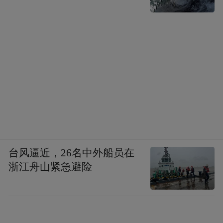
布在热带和亚热带地区。而在我国，原生鹦
鹉种类相对稀少，仅有短尾鹦鹉、蓝腰鹦
鹉、亚历山大鹦鹉、红领绿鹦鹉、青头鹦
鹉、灰头鹦鹉、花头鹦鹉、大紫胸鹦鹉以及
绯胸鹦鹉这9种。这些鹦鹉均被列为国家二级
重点保护野生动物，主要栖息在云南、海南
等地。
在鹦鹉养殖与交易管理方面，有明确的规定
台风逼近，26名中外船员在
区分。桃脸牡丹鹦鹉、虎皮鹦鹉和鸡尾鹦鹉
浙江舟山紧急避险
（玄凤鹦鹉），它们并非原产于我国，同时
也未被列入《濒危野生动植物种国际贸易公
约》（CITES）附录，所以不属于保护动物