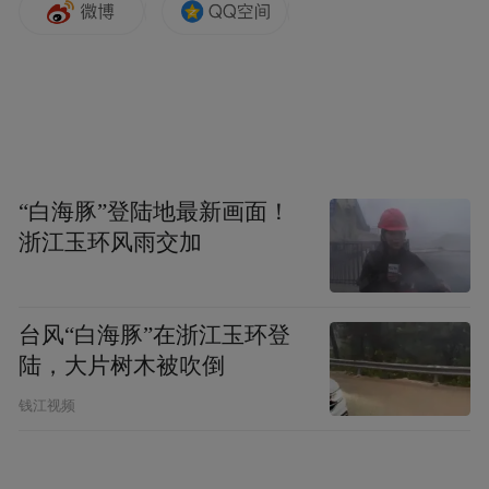
小巧。我们每天定时给它喂4到5次奶粉，再
后来就开始喂小米粒给它吃，皮蛋也逐渐适
应了独立吃食。”徐洁讲起皮蛋刚到家里的情
形，依然记忆犹新。
“因为皮蛋是我们从幼鸟开始喂养的，它和人
“白海豚”登陆地最新画面！
非常亲密，经常会站在我们的肩头，无论我
浙江玉环风雨交加
们是在刷牙、洗脸、做饭，甚至外出游玩
时，它都会陪伴着我们，给我们足够的情绪
台风“白海豚”在浙江玉环登
价值。”徐洁说自己养鸟最开心的时刻，就是
陆，大片树木被吹倒
轻轻呼唤“皮蛋”时，它会扑棱扑棱翅膀，朝
钱江视频
自己飞过来，“小鸟就像不会说话的朋友，当
我想要和它互动时，我就会撸它的小脑袋。