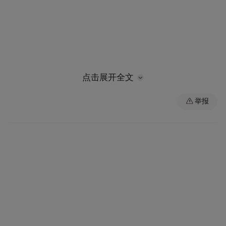
点击展开全文
举报
“它的颜色很像松花蛋，我和女儿霓霓给它起
了一个名，叫皮蛋，是一只牡丹鹦鹉。”3月
22日，记者在徐洁家里见到了在鸟窝“宿舍”
打瞌睡的皮蛋，见到有人进来，皮蛋的精神
头一下就起来了。徐洁告诉记者，这鹦鹉性
格外向、爱好唱歌，“有时候钻进我衣服口袋
里捉迷藏，时不时探出小脑袋，有时候飞到