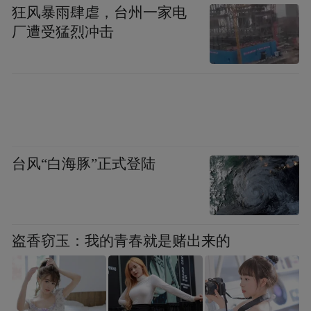
狂风暴雨肆虐，台州一家电
“啾啾是一只虎皮鹦鹉，来到我家已经两年时
厂遭受猛烈冲击
间了，从以前觉得它的声音很吵，到现在听
到它的叫声就起床，我觉得它就像是我的一
位相处很久的朋友一样。”养鸟两年的高斌斌
告诉记者，“当初它刚来家里时，为它买笼
子、买食物的过程都让我很治愈，就像是给
一个远道而来的朋友安家，又像是独生子女
台风“白海豚”正式登陆
的我多出了一个弟弟妹妹，精心为它准备暖
和的小窝和可口的食物，让人心情愉悦。”
盗香窃玉：我的青春就是赌出来的
“在与啾啾的相处中，我发现它很有灵性，也
会认人。如果家里只有我爸妈，它有时候也
会靠近他们。但是只要我在家里，它就只会