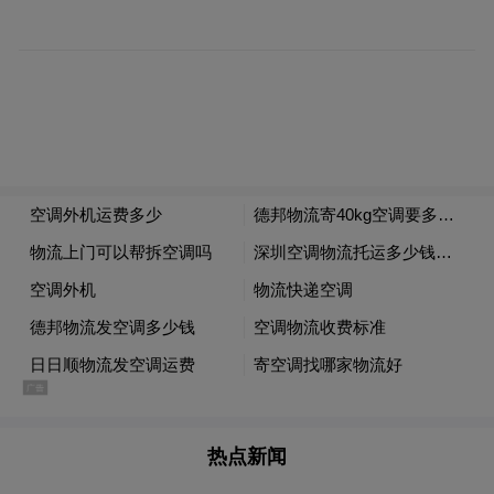
你能体会到那种感觉吗？它很享受地左右翻
着小脑袋互动，迷迷糊糊地打哈欠，让我们
心生疼爱。跟它对视时，它满眼都是我，对
它的爱都是会有回应的。”
聊起皮蛋，徐洁说着说着就笑了，好像有说
不完的故事。在她的社交朋友圈也记录着和
鹦鹉相处的点点滴滴。
养鸟让人享受独特的快乐
家有萌宠鹦鹉，可以相互陪伴、彼此治愈，
不少养鹦鹉的市民在与小鸟的相处中得到了
热点新闻
许多快乐与温暖。