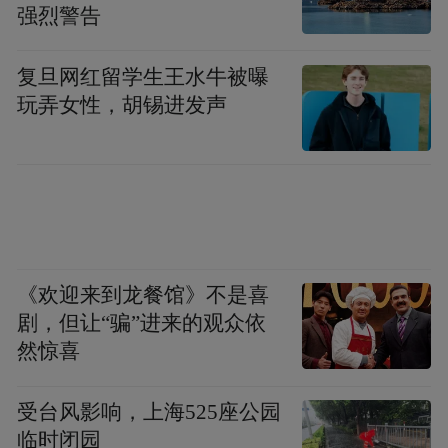
强烈警告
引了。记者仔细一看，在进门的左手边有一
个鸟笼，笼子里有一只鹦鹉。“它是一只八
复旦网红留学生王水牛被曝
哥，会说好多话呢，放在这里就是帮助店里
玩弄女性，胡锡进发声
活跃气氛、招揽顾客。”蒋老板告诉记者，
“它互动性很强，非常喜欢与人互动，来了一
次店里的年轻顾客第二次来很多是奔着它。”
逗鸟不再是中老年人的“专利”
《欢迎来到龙餐馆》不是喜
在南昌，养鸟的风潮正悄然兴起，越来越多
剧，但让“骗”进来的观众依
的人开始探索养鸟的乐趣与社交属性。3月20
然惊喜
日10时许，记者来到位于东湖区二七北路的
受台风影响，上海525座公园
千花伴花鸟市场，部分商户在售卖鹦鹉，主
临时闭园
要品种有玄凤鹦鹉、牡丹鹦鹉、虎皮鹦鹉