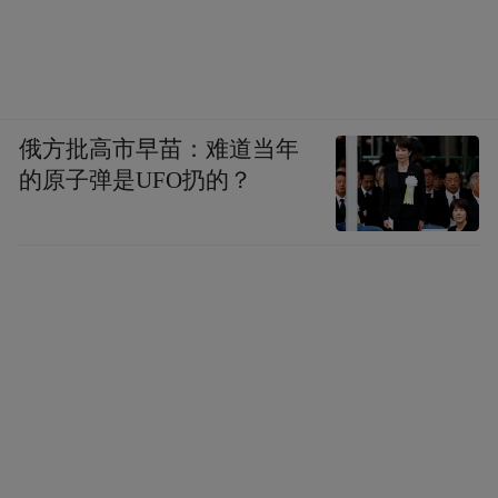
记者在淘宝购物平台搜索发现，鹦鹉的售价
在30元到200元之间。大多数店铺表示“好驯
养、易上手”等。某店铺工作人员表示，鹦鹉
活泼可爱，适应性强，很好饲养，“今年以
俄方批高市早苗：难道当年
来，来自南昌的订单超过50单，有不少顾客
的原子弹是UFO扔的？
表示买后小孩很喜欢。我们提供快速发货，
也会对包装箱进行处理，尽量做到不出现意
外。”
切莫非法饲养、买卖保护类鹦鹉
“鹦鹉相对于猫或狗，要好养很多。对于年轻
人来讲，养鹦鹉能够起到调节情绪、释放压
力、减少孤独感等作用。在快节奏的都市生