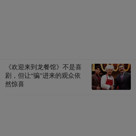
视力，买一只鹦鹉调节孩子的学习、生活环
境，适当给孩子减压，还能培养孩子的责任
心。”魏雨轩说，对于年轻人或者学生来讲，
养鸟不仅是一种休闲娱乐方式，更像是一位
无声的朋友，“年轻人有些事情不好跟父母或
者身边的朋友诉说，此时鹦鹉就是他们的朋
友，他们会和鹦鹉聊天，在孤独时给予陪
《欢迎来到龙餐馆》不是喜
伴，在难过时提供慰藉。”
剧，但让“骗”进来的观众依
然惊喜
魏雨轩建议，如果想养一只比较通人性的鹦
鹉，最好是从幼鸟就开始饲养，一般是出壳
十几天最佳，这样能省去很多后期的训练、
熟悉过程。