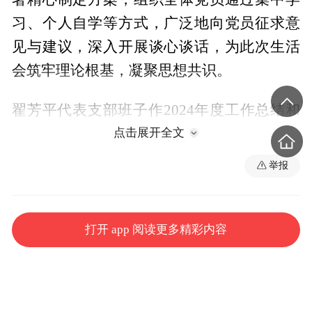
习、个人自学等方式，广泛地向党员征求意
见与建议，深入开展谈心谈话，为此次生活
会筑牢理论根基，凝聚思想共识。
翟芳平代表支部班子作2024年度工作总结和
对照检查。她报告了一年以来党支部的工
点击展开全文
作，重点从带头严守政治纪律和政治规矩，
举报
维护党的团结统一；带头增强党性，严守纪
律、砥砺作风；带头遵规守纪、清正廉洁，
勇于担责、敢于创新；带头履行全面从严治
打开 app 阅读更多精彩内容
党政治责任这四个方面进行了剖析，查找问
题和不足，明确今后的努力方向。