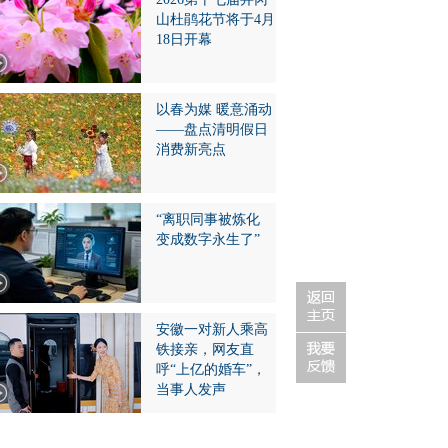
山杜鹃花节将于4月
18日开幕
以春为媒 暖意涌动
——盘点清明假日
消费新亮点
“离职同事被炼化
变成数字永生了”
安徽一对新人乘高
铁接亲，网友直
呼“上亿的婚车”，
当事人发声