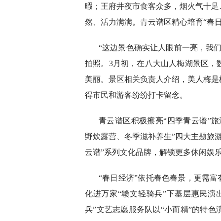
暇；王府井夜市食客众多，烟火气十足
然、活力满满。青云谱区精心培育“春
“这边景色确实让人眼前一亮，我
拍照。3月初，在八大山人梅湖景区，
美丽。景区相关负责人介绍，美人梅是
得市民和游客纷纷打卡留念。
青云谱区积极擦亮“四季青云谱”
野炊露营、冬季滋补养生”四大主题旅游
云谱”系列文化品牌，解锁更多休闲娱
“春日经济”依托春色春景，更需富有
化进万家“赣文轻骑兵”下基层惠民演
兵”文艺志愿服务队以“小而精”的特