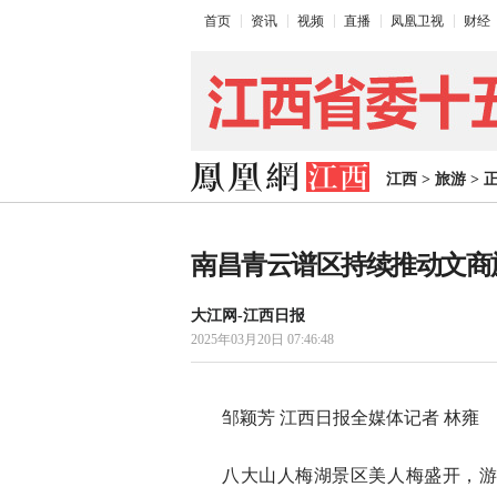
首页
资讯
视频
直播
凤凰卫视
财经
江西
>
旅游
>
南昌青云谱区持续推动文商旅
大江网-江西日报
2025年03月20日 07:46:48
邹颖芳 江西日报全媒体记者 林雍
八大山人梅湖景区美人梅盛开，