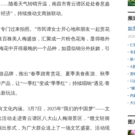
……随着天气转晴升温，南昌市青云谱区处处春意盎
日经济”，持续推动文商旅联动。
频
如
们专门过来拍照。”市民谭女士开心地和朋友一起赏花
2026
数百株美人梅盛放，汇聚成一片粉色花海，显得格外
仁
梅花中开得最晚的一个品种，如霞似锦分外妖娆，引
专
第
A
旅游品牌，推出“春季踏青赏花、夏季美食夜游、秋季
宠
1
产品，让“一季红”变成“季季红”；持续唱响“遇见·青
“
乐新玩法。
内
大
文化内涵。3月7日，2025年“我们的中国梦”——文
出活动走进青云谱区八大山人梅湖景区，“赣文轻骑
图
色演出形式，为广大群众送上了一场文艺盛宴。活动现