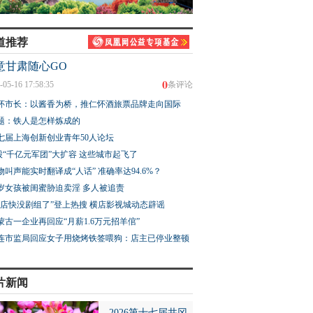
道推荐
意甘肃随心GO
0
-05-16 17:58:35
条评论
怀市长：以酱香为桥，推仁怀酒旅票品牌走向国际
题：铁人是怎样炼成的
七届上海创新创业青年50人论坛
股“千亿元军团”大扩容 这些城市起飞了
物叫声能实时翻译成“人话” 准确率达94.6%？
3岁女孩被闺蜜胁迫卖淫 多人被追责
横店快没剧组了”登上热搜 横店影视城动态辟谣
蒙古一企业再回应“月薪1.6万元招羊倌”
连市监局回应女子用烧烤铁签喂狗：店主已停业整顿
片新闻
2026第十七届井冈