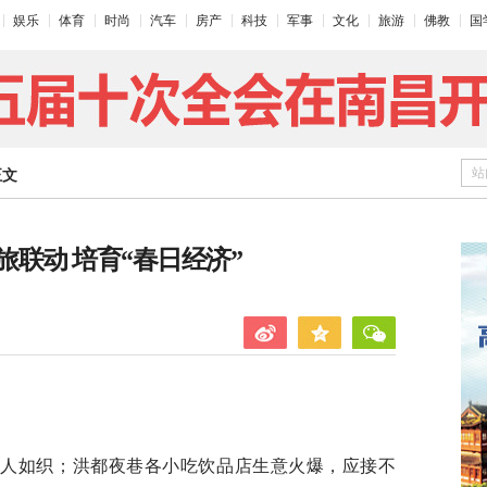
娱乐
体育
时尚
汽车
房产
科技
军事
文化
旅游
佛教
国
站
正文
联动 培育“春日经济”
游人如织；洪都夜巷各小吃饮品店生意火爆，应接不