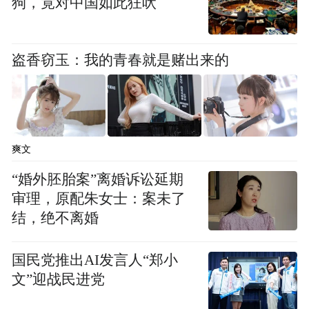
狗，竟对中国如此狂吠
了一系列纾困政策，让众多企业倍感暖心。
黄代放期待能有更多惠及民营企业的好政策
盗香窃玉：我的青春就是赌出来的
落细、落实，让民营企业有实实在在的获得
感。（全媒体记者吴强）
爽文
“婚外胚胎案”离婚诉讼延期
审理，原配朱女士：案未了
结，绝不离婚
国民党推出AI发言人“郑小
文”迎战民进党