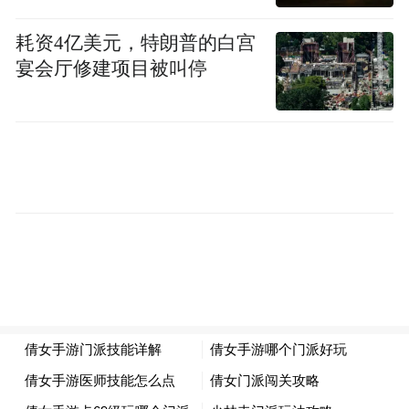
域中的融合应用，强化监测预警，推动从人
防转向技防。“将城市生命线、城市安全问题
耗资4亿美元，特朗普的白宫
宴会厅修建项目被叫停
与AI大数据相结合，通过事前掌握相关数
据，实现风险问题的提前预防。”
如何保障民营企业高质量发展？黄代放认
为，首先要营造良好的营商环境，推动金融
机构加强与企业的联系沟通，为企业提供更
灵活的融资方案，以切实解决企业融资难、
融资贵的问题。“尤其科技创新存在技术门槛
高、研发投入大、回报周期长等特点，许多
企业面临着贷款难的问题。”他呼吁相关机构
持续提升金融服务质效，平等对待各类经营
主体，加大金融支持民营经济高质量发展的