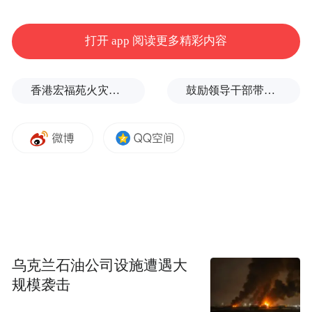
打开 app 阅读更多精彩内容
香港宏福苑火灾跨部门调查最终报告：大火或由烟头引起
鼓励领导干部带头休假之后又撤回文件，到底什么意思嘛？
从最早的“PC+”“IT+”到后来的“互联网+”，再
到如今“AI+”，每一次技术革新，都会延展至
众多领域，为民营经济发展壮大带来新机
乌克兰石油公司设施遭遇大
遇。作为一家科技公司的领头人，黄代放建
规模袭击
议进一步推动“AI+”在应急救援、平安建设领