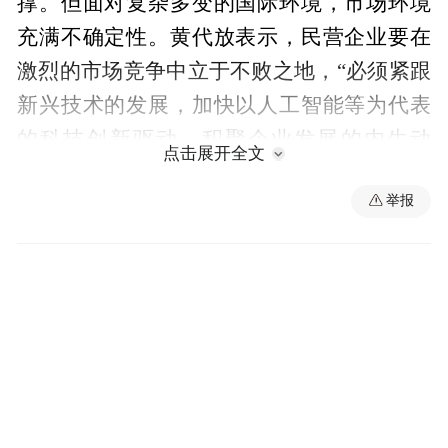
撑。但面对复杂多变的国际环境，市场环境
充满不确定性。黄代放表示，民营企业要在
激烈的市场竞争中立于不败之地，“必须紧跟
新兴技术的发展，加快以人工智能等为代表
的科技创新驱动，积聚企业发展的内生动
点击展开全文
力。”
举报
在他看来，企业不仅要以技术为驱动，在产
品服务上实现科技创新，还要将先进技术应
用于内部治理模式，甚至是企业文化构建
中，实现整体竞争力的提升。今年以来，无
论是在全球叫好又叫座的《哪吒2》，还是火
遍全网的DeepSeek，均印证了科技创新的重
要性。