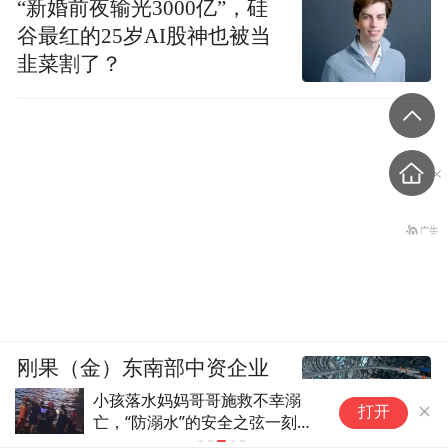
“新婚前夜输光3000亿”，硅
谷最红的25岁AI股神也被当
韭菜割了？
刚果（金）东南部中资企业
钴产品铀含量超标？官方回
小孩落水妈妈哥哥施救不幸溺
年
打开
亡，“防溺水”的安全之弦一刻也
为
应
不能松懈