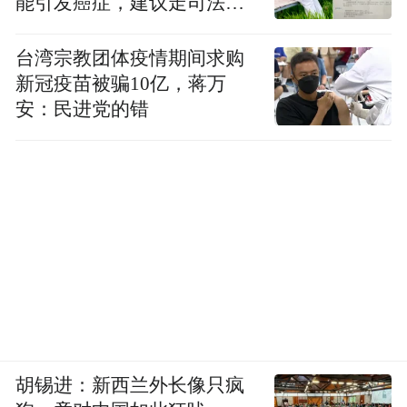
能引发癌症，建议走司法途
径
台湾宗教团体疫情期间求购
新冠疫苗被骗10亿，蒋万
安：民进党的错
胡锡进：新西兰外长像只疯