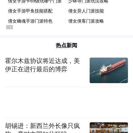
力度。
其次，要依法保护民营企业的权益以及民营
企业家的权益。“不管是从企业角度，还是从
企业管理角度，或者是从企业家、企业负责
热点新闻
人角度来看，法治素养的提升还是很重要
霍尔木兹协议将近达成，美
的。”黄代放还建议政府相关部门机构在保护
伊正在进行最后的博弈
知识产权方面加大力度，激励民营企业创新
发展，让民营企业家在一个合法环境中，依
靠技术驱动、创新驱动走得更远。
据了解，目前江西省委、省政府对民营企业
的发展给予高度重视，在解决融资难、融资
胡锡进：新西兰外长像只疯
贵问题以及清理拖欠账款等方面，相继出台