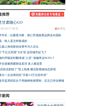
道推荐
意甘肃随心GO
0
-05-16 17:58:35
条评论
怀市长：以酱香为桥，推仁怀酒旅票品牌走向国际
题：铁人是怎样炼成的
七届上海创新创业青年50人论坛
股“千亿元军团”大扩容 这些城市起飞了
物叫声能实时翻译成“人话” 准确率达94.6%？
3岁女孩被闺蜜胁迫卖淫 多人被追责
横店快没剧组了”登上热搜 横店影视城动态辟谣
蒙古一企业再回应“月薪1.6万元招羊倌”
连市监局回应女子用烧烤铁签喂狗：店主已停业整顿
片新闻
2026第十七届井冈