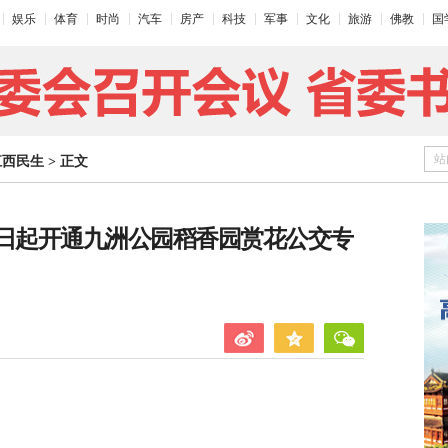
娱乐
体育
时尚
汽车
房产
科技
军事
文化
旅游
佛教
国
站
江西民生
>
正文
8日起开通九洲公园稻香园赏花公交专