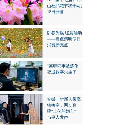
山杜鹃花节将于4月
18日开幕
以春为媒 暖意涌动
——盘点清明假日
消费新亮点
“离职同事被炼化
变成数字永生了”
安徽一对新人乘高
铁接亲，网友直
呼“上亿的婚车”，
当事人发声