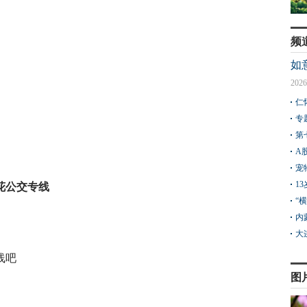
频
如
2026
仁
专
第
A
宠
1
花公交专线
“
内
大
线吧
图