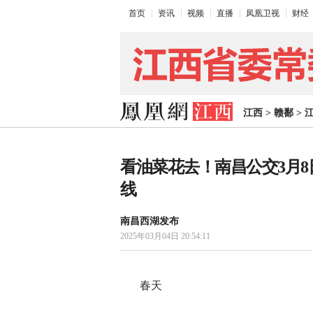
首页
资讯
视频
直播
凤凰卫视
财经
江西
>
赣鄱
>
看油菜花去！南昌公交3月
线
南昌西湖发布
2025年03月04日 20:54:11
春天