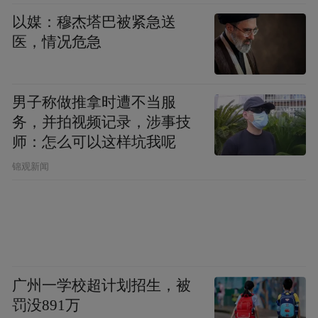
以媒：穆杰塔巴被紧急送
活动内容：
三名女性体验旅拍/簪花可享受一
医，情况危急
人免单；凡在景区消费女性即可免费领取康
乃馨一束；活动当日围炉煮茶可享8.8折。
男子称做推拿时遭不当服
御龙湾国际旅游度假区
务，并拍视频记录，涉事技
师：怎么可以这样坑我呢
活动时间：
3月8日
锦观新闻
活动内容：
女性一律免门票。
江西野狼谷景区
活动时间：
3月8日
广州一学校超计划招生，被
罚没891万