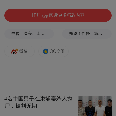
活动时间：
3月1日—3月15日
打开 app 阅读更多精彩内容
活
动主题：
古韵风华，巾帼乐游。
中传、央美、南艺等多所高校部分专业取消艺考
贿赂！性侵！霸凌！韩国体坛缘何丑闻不断
活动内容：
1.芳华巾帼·汉服体验。
汉服领取机制：凭景区门票到指定汉服区领
取服装（前100名女性游客）。时长2小时，
服装押金200元（退还时归还押金），超时半
小时收取50元服饰清洗费。
4名中国男子在柬埔寨杀人抛
尸，被判无期
备注：如需精装及个人写真费用另算。