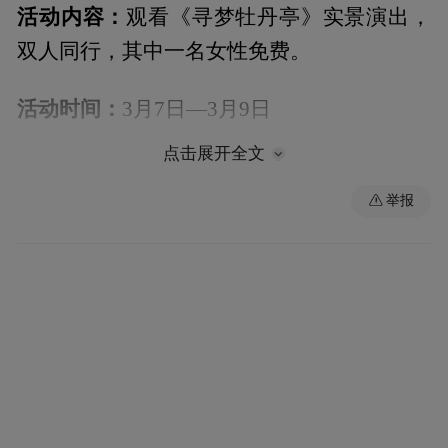
活动内容：
观看《寻梦牡丹亭》实景演出，
双人同行，其中一名女性免费。
活动时间：
3月7日—3月9日
点击展开全文
活动内容：
活动期间戏曲博物馆、汤显祖家
族墓园对所有女性免门票。
举报
麻姑山景区
活动时间：
3月8日
活动内容：
女性免门票。
流坑古村景区