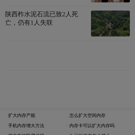
2.她与古村。
陕西柞水泥石流已致2人死
亡，仍有1人失联
景区摄影团队在全园随机抽拍，并赠送流坑
特定纪念书签一份。
相片领取流程：随机抓拍—扫码存客户信息
—发送电子版照片。
传播激励：发布带话题#她与流坑的抖音视频
并@流坑古村景区官方账号，点赞超100可免
费打印6寸照片。
3.男傩祈福。