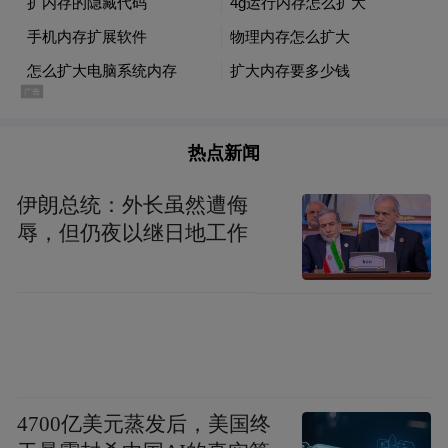
沉浸式观演：男傩在祈福中给观众席随机发
放祈福牌。
4.古风雅集/篝火晚会。
热点新闻
江西大觉山景区
伊朗总统：外长虽然遭侮
活动时间：
2月19日—3月31日
辱，但仍夜以继日地工作
活动内容：
1.女性享受免大门票优惠。
2.悬崖动车云端踏青优惠套票：大门票+观光
4700亿美元蒸发后，美国终
车+梦幻世界+幻境空间+明珠宫+悬崖动车