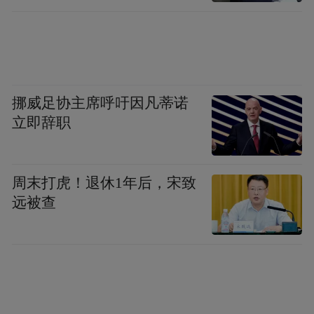
小）优惠套票：大门票+观光车+梦幻世界
+幻境空间+明珠宫+悬崖动车+索道下程或二
段观光车（优惠价358元/人）（原价1200
元）
挪威足协主席呼吁因凡蒂诺
法水森林温泉
立即辞职
活动时间：
3月1日—3月31日
周末打虎！退休1年后，宋致
活动内容：
女士泡温泉立减38元（原价98
远被查
元），同行男士享‌88元/人。
真相乡村
活动时间：
3月8日