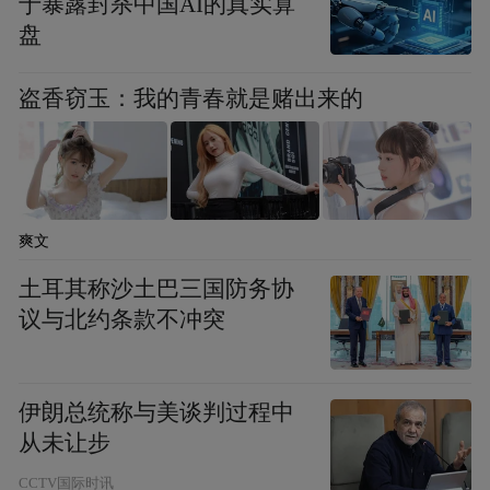
于暴露封杀中国AI的真实算
+索道下程或二段观光车（优惠价238元/人）
盘
（原价600元）
盗香窃玉：我的青春就是赌出来的
3.悬崖动车云端踏青单人优惠套票：大门票
+观光车+梦幻世界+幻境空间+明珠宫+悬崖
动车+索道下程或二段观光车（优惠价238元/
人）（原价600元）
爽文
4.悬崖动车云端踏青学生双人优惠套票：大
土耳其称沙土巴三国防务协
议与北约条款不冲突
门票+观光车+梦幻世界+幻境空间+明珠宫
+悬崖动车+索道下程或二段观光车（优惠价
280元/人）（原价1200元）
伊朗总统称与美谈判过程中
从未让步
5.悬崖动车云端踏青家庭优惠套票（一大一
CCTV国际时讯