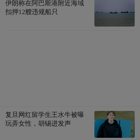
伊朗称在阿巴斯港附近海域
扣押12艘违规船只
复旦网红留学生王水牛被曝
玩弄女性，胡锡进发声