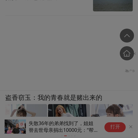
盗香窃玉：我的青春就是赌出来的
汪华东任安徽阜阳市委书记，此
完
打开
前任淮北市委书记
“
爽文