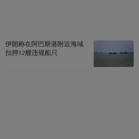
伊朗称在阿巴斯港附近海域
扣押12艘违规船只