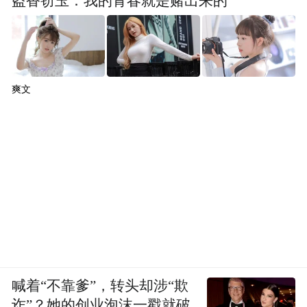
盗香窃玉：我的青春就是赌出来的
爽文
喊着“不靠爹”，转头却涉“欺
诈”？她的创业泡沫一戳就破