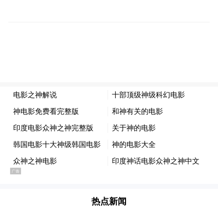
征求意见时间：2025年1月9日至2025年1月
23日。如有修改意见或建议，请通过以下方
式反馈。
联系电话：0791-86765500
邮箱：zzc@jxeea.cn
邮寄地址：南昌市红角洲赣江南大道2888号
江西教育发展大厦913室
邮政编码：330038
来源：“江西省教育厅”微信公众号（微信
热点新闻
号：jxsjyt2015）