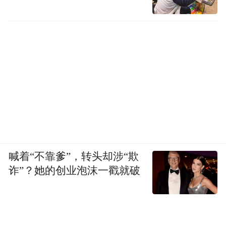
喊着“不靠爹”，转头却涉“欺
诈”？她的创业泡沫一戳就破