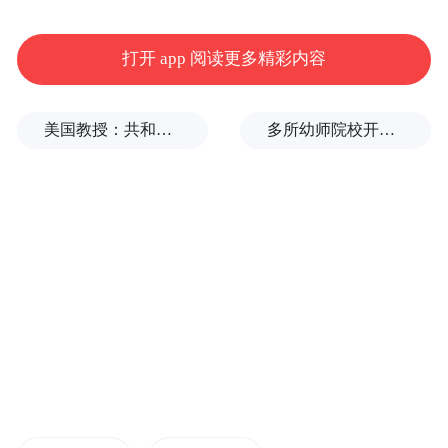
打开 app 阅读更多精彩内容
美国教授：共和党中期选举本是逆风局，没想到对手烂成“神助攻”
多所幼师院校开设养老专业
扫描二维码查看详情
江西省普通高中学业水平合格性考试实施方
案
（征求意见稿）