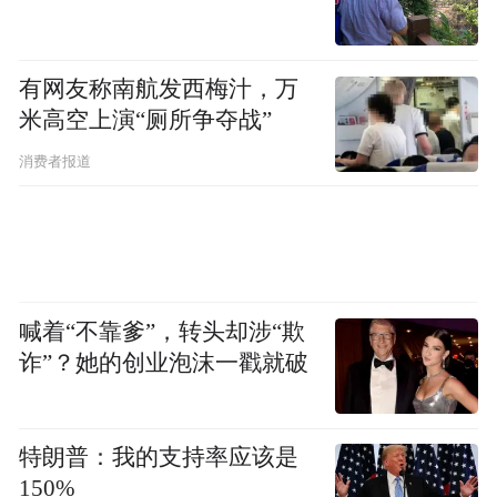
有网友称南航发西梅汁，万
米高空上演“厕所争夺战”
消费者报道
喊着“不靠爹”，转头却涉“欺
诈”？她的创业泡沫一戳就破
特朗普：我的支持率应该是
150%