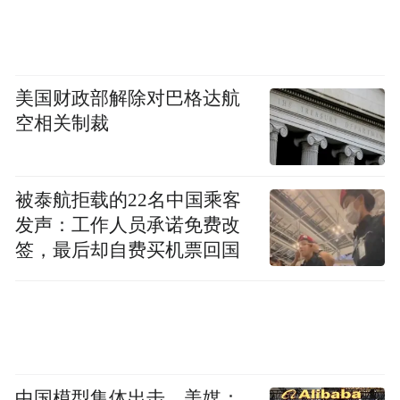
(五)根据天气调整心理状态
晴朗天气：利用晴朗的天气进行户外活动，
美国财政部解除对巴格达航
空相关制裁
如散步、骑行、爬山等，享受大自然的美丽
景色。同时，与家人和朋友一起分享快乐时
光，增强彼此之间的情感联系。
被泰航拒载的22名中国乘客
发声：工作人员承诺免费改
阴雨天气：在室内进行一些轻松的活动，如
签，最后却自费买机票回国
阅读、听音乐、看电影等。同时，保持心情
愉悦，避免情绪低落和焦虑等问题。可以尝
试进行冥想或瑜伽等放松身心的活动，帮助
自己平静下来。
中国模型集体出击，美媒：