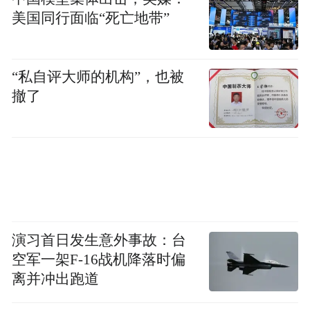
三、制定个性化的天气适应计划
美国同行面临“死亡地带”
除了上述策略外，每个人还可以根据自己的
身体状况和生活习惯制定个性化的天气适应
“私自评大师的机构”，也被
计划。以下是一些建议：
撤了
(一)记录天气变化与身体反应
在日常生活中，可以记录每天的天气变化及
自己的身体反应。通过长期观察和分析，可
以发现哪些天气条件对自己最有利，哪些天
演习首日发生意外事故：台
气条件可能导致身体不适。根据这些信息调
空军一架F-16战机降落时偏
整自己的生活作息和饮食习惯。
离并冲出跑道
(二)制定应对极端天气的预案