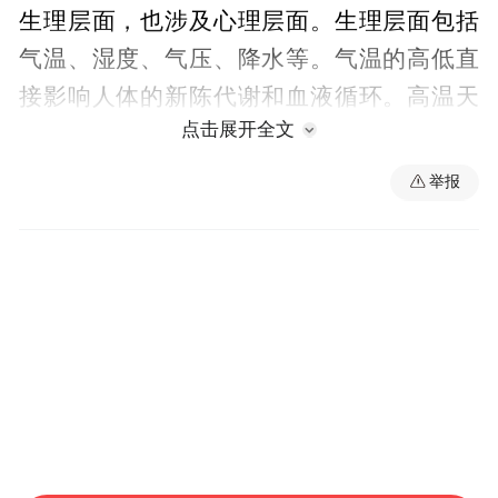
生理层面，也涉及心理层面。生理层面包括
气温、湿度、气压、降水等。气温的高低直
接影响人体的新陈代谢和血液循环。高温天
点击展开全文
气容易导致中暑、热射病等健康问题，而低
温天气则可能引发感冒、关节炎等疾病。湿
举报
度过高或过低都会对人体造成不适。高湿度
环境下，人体汗液蒸发受阻，容易感到闷热
和疲劳；低湿度则可能导致皮肤干燥、喉咙
不适等问题。气压变化可能影响人体的血压
和心率。低气压天气通常与气压性头痛、呼
吸困难等症状相关。降雨天气可能增加湿
度，降低气温，同时也可能带来交通不便和
心情压抑等问题。