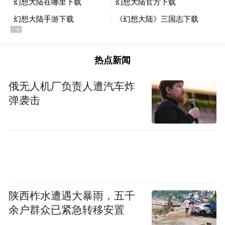
环境下，以免感到闷热和疲劳。
低湿度天气：使用加湿器增加室内湿度，保
持皮肤湿润。同时，多喝水、多吃水果和蔬
热点新闻
菜，补充身体所需的水分和营养。
俄无人机厂负责人遭汽车炸
(三)注意气压变化，调整身心状态
弹袭击
低气压天气：尽量避免剧烈运动和过度劳
累，以免加重身体负担。可以进行一些轻松
的活动，如散步、瑜伽等，帮助身体放松。
同时，保持心情愉悦，避免情绪波动过大。
陕西柞水遭遇大暴雨，五千
高气压天气：虽然高气压天气通常较为舒
余户群众已紧急转移安置
适，但也要避免长时间处于密闭空间内，以