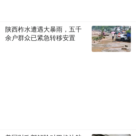
陕西柞水遭遇大暴雨，五千
余户群众已紧急转移安置