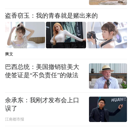
免感到压抑。可以适当进行户外活动，呼吸
盗香窃玉：我的青春就是赌出来的
新鲜空气，保持身心健康。
(四)应对降水天气，保持生活秩序
降雨天气：穿着防水、防滑的鞋子，避免滑
爽文
倒受伤。减少户外活动时间，以免淋湿和感
巴西总统：美国撤销驻美大
冒。同时，保持室内干燥通风，避免霉菌滋
使签证是“不负责任”的做法
生。
降雪天气：穿着保暖、防滑的衣物和鞋子，
余承东：我刚才发布会上口
误了
避免在雪地中长时间行走。使用铲雪工具清
理积雪时，要注意安全，避免受伤。同时，
江南都市报
保持室内温度适宜，避免身体受寒。