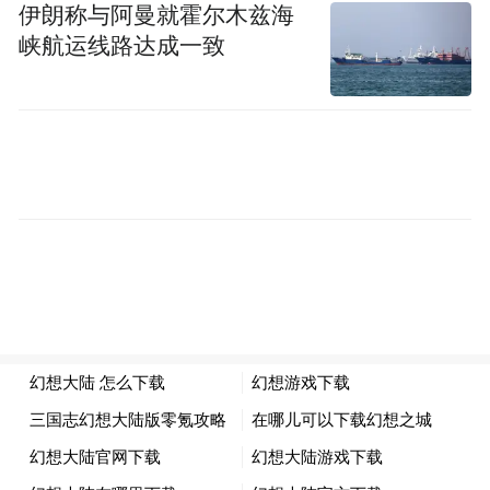
伊朗称与阿曼就霍尔木兹海
高温天气：穿着轻薄、透气的衣物，避免长
峡航运线路达成一致
时间暴露在高温环境下。可以选择清晨或傍
晚时段进行户外活动，避免中暑。同时，增
加水分摄入，保持身体水分平衡。
低温天气：穿着保暖、防风的衣物，避免感
冒。在寒冷天气下，减少户外活动时间，以
免引发关节炎等疾病。同时，保持室内温
暖，避免身体受寒。
(二)关注湿度变化，保持舒适环境
高湿度天气：使用除湿机或空调降低室内湿
度，保持空气流通。避免长时间处于高湿度