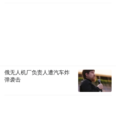
劣天气下外出购物。同时，也可以提前调整
自己的出行计划和工作安排。
(四)培养适应天气变化的能力
适应天气变化的能力可以通过锻炼和培养来
提高。例如，在寒冷天气下可以逐渐增加户
外活动时间来增强身体的耐寒能力；在炎热
天气下可以多喝水、穿着透气衣物来降低身
俄无人机厂负责人遭汽车炸
体温度。通过不断尝试和调整，可以逐渐找
弹袭击
到最适合自己的天气适应方式。
四、总结与展望