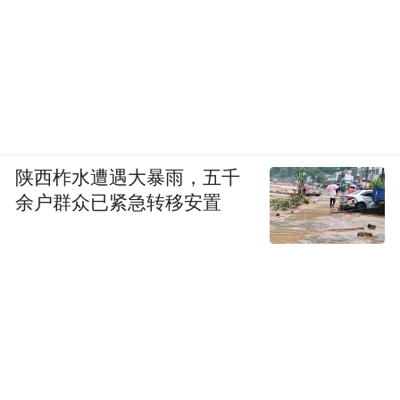
陕西柞水遭遇大暴雨，五千
余户群众已紧急转移安置