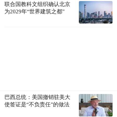
联合国教科文组织确认北京
为2029年“世界建筑之都”
面对极端天气条件(如高温、暴雨、暴风雪
等)，需要提前制定应对预案。包括准备必要
的物资(如防晒霜、雨伞、防滑鞋等)、了解当
地的紧急救援联系方式及制定安全出行计划
等。这些预案可以帮助人们在极端天气条件
下保持冷静和有序。
(三)关注天气预报和预警信息
及时关注天气预报和预警信息非常重要。通
过了解未来的天气变化，可以提前做好应对
巴西总统：美国撤销驻美大
使签证是“不负责任”的做法
准备。例如，在预报有暴雨或暴风雪天气
时，可以提前购买食材和日用品，避免在恶