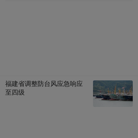
“滕王阁序豫章漫游活动”也将于10月
此外，
1日全面启动
，为广大游客带来前所未有的
旅游体验和文化福利。参与者只要能够流畅
背诵唐代才子王勃的《滕王阁序》，即可获
“背序达人”称号
得
，并享受一系列专属的旅
凭此称号，游客可免费游览滕王
游优惠。
阁、南昌舰、厚田沙漠、洪崖丹井等热门景
福建省调整防台风应急响应
区，同时还能以半价优惠畅游狮子峰、神龙
至四级
潭、竹海明珠等风景名胜。
此外，活动还准
备了《寻梦滕王阁》演艺门票优惠、洗药湖
山庄及琴源山庄的住宿抵用券等多重好礼，
让游客在享受美景的同时，也能感受到南昌