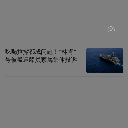
的文化底蕴和热情好客。
此次活动不仅限于传统的旅游景区，多个商
家也积极加入，共同为游客打造一场全方位
的文化旅游盛宴。原城纪·南昌城市文化街
区、王府井购物中心、南浦有云汉服馆等商
吃喝拉撒都成问题！“林肯”
家将为“背序达人”和“豫章达人”提供更多惊
号被曝遭船员家属集体投诉
喜礼遇，让游客在品味美食、体验传统文化
的同时，也能享受到实实在在的优惠。
来 源：洪观新闻记者 欧阳雨婷