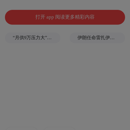
让我们一同走进南昌，
打开 app 阅读更多精彩内容
感受那份独特的
“月供9万压力大”，银行行长套取2100多万元养豪宅、买奢品
伊朗任命雷扎伊为最高国家安全委员会秘书，曾任革命卫队总司令
文化韵味与浓厚的节日氛围，
共同见证这座城市的辉煌与魅力。