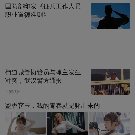
国防部印发《征兵工作人员
职业道德准则》
在南昌国际体育中心，
世界羽坛的青年才俊
们正紧锣密鼓地备战即将到来的比赛。赛事
组委会精心筹备，从接驳服务到后勤保障，
无一不体现着对运动员们的关怀与尊重。这
场国际性的体育盛会，不仅促进了羽毛球运
街道城管协管员与摊主发生
冲突，武汉警方通报
动的交流与发展，也成为南昌对外展示城市
形象的一扇窗口。
平安武昌
盗香窃玉：我的青春就是赌出来的