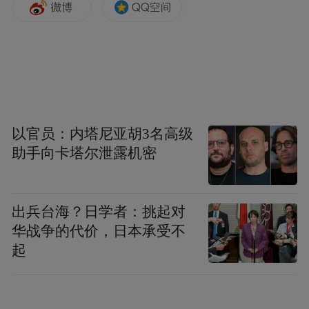
多样活动“花式”迎国庆
以官员：内塔尼亚胡3名高级
随着国庆佳节的临近，南昌洋溢在浓厚的节
助手向卡塔尔泄露机密
国庆升国旗活动、国庆烟花晚
日氛围中。
会、2024年尤尼克斯世界青年羽毛球锦标
出兵台海？日学者：挑起对
赛、第四届海昏汉文化旅游月等
丰富多彩的
华战争的代价，日本承受不
活动，将为国庆献上一场精彩纷呈的文化体
起
育盛宴。
“弘扬爱国志 奋进新征程”国庆升国旗
近日，