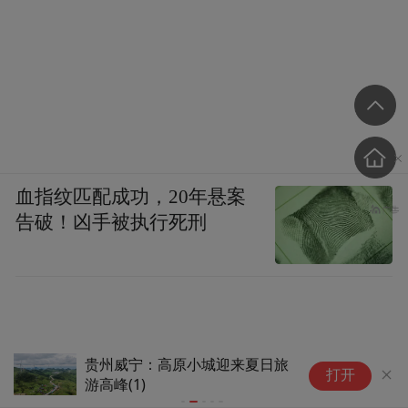
血指纹匹配成功，20年悬案
告破！凶手被执行死刑
贵州威宁：高原小城迎来夏日旅
宁
打开
游高峰(1)