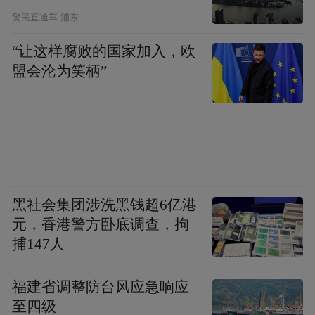
巡游、海昏文创产品热销，不仅让市民游客
警民直通车-浦东
感受到了浓厚的汉代文化氛围，也推动了文
“让这样腐败的国家加入，欧
化资源的转化与创新……
盟会沦为笑柄”
“赣水欢腾 盛
此外，国庆假期，我市还将举办
世如愿”国庆烟花晚会
，共庆盛世繁华，在这
个国庆假期，无论是体育迷还是文化爱好
者，都能在南昌找到属于自己的那份快乐与
感动。
黑社会集团涉洗黑钱超6亿港
元，香港警方卧底调查，拘
捕147人
福建省调整防台风应急响应
至四级