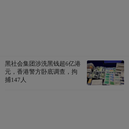
彩的娱乐活动，南昌的国庆旅游盛宴正蓄势
待发。
南昌八一起义纪念馆
作为红色旅游的重要地
标，早已做好了充足的准备。纪念馆内，一
件件珍贵的文物静静地诉说着那段峥嵘岁
月，吸引着无数游客前来缅怀先辈、重温历
黑社会集团涉洗黑钱超6亿港
元，香港警方卧底调查，拘
史。国庆期间，纪念馆将延长开放时间，并
捕147人
增设讲解服务，让游客能够更加深入地了解
南昌起义的历史意义，感受红色文化的独特
魅力。