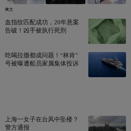
爽文
血指纹匹配成功，20年悬案
告破！凶手被执行死刑
吃喝拉撒都成问题！“林肯”
号被曝遭船员家属集体投诉
与此同时，汉代海昏侯国遗址国家考古遗址
第四届海昏汉文化旅游月
公园内，
正如火如
荼地进行着。从精彩的歌舞表演到沉浸式的
汉代文化体验活动，让游客们仿佛穿越时
上海一女子在台风中坠楼？
空，回到了那个辉煌的大汉王朝。汉服花车
警方通报