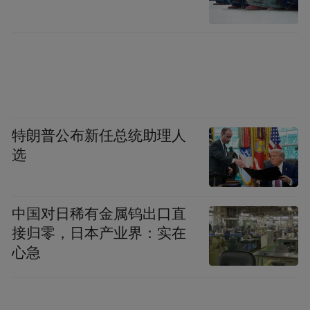
特朗普公布新任总统助理人
选
景区景点全力筹备国庆迎客
中国对日稀有金属钨出口直
随着国庆假期的日益临近，各大景区景点纷
接归零，日本产业界：实在
心急
纷亮出“杀手锏”，紧锣密鼓地筹备国庆文旅
大餐，以最美的姿态迎接八方游客。从红色
文化的传承到自然风光的展示，再到丰富多