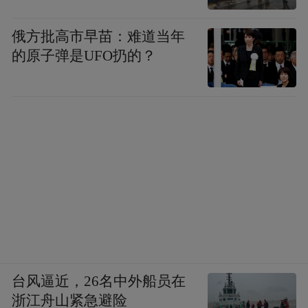
俄方批高市早苗：难道当年
“非遗助力乡村庆中秋暨泉岭香灯节”
同时，
的原子弹是UFO扔的？
活动
同样引人注目。泉岭香灯节作为进贤县
另一项重要的非物质文化遗产，通过制作精
美的香灯、举行盛大的祈福仪式，将中秋的
温馨与祝福传递给每一位参与者。
西湖区
“花好月圆 乐动中秋”文艺演出活
在西湖区，
动
将为市民游客带来精彩的视听盛宴。
台风逼近，26名中外船员在
青云谱区
浙江舟山紧急避险