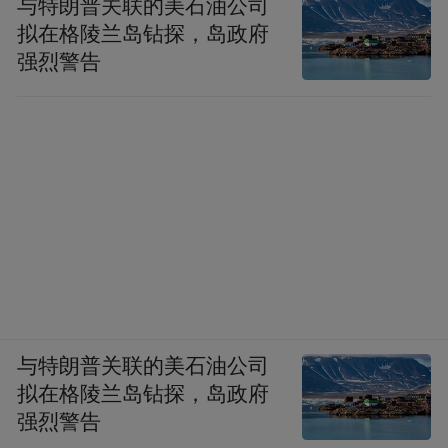
与特朗普关联的美石油公司
动。
拟在格陵兰岛钻探，岛政府
强烈警告
萌宠大作战·欢喜迎中
乔乐乡金果小镇将举办
秋活动
，游客可以体验萌宠喂养，在露营基
地享受田园美景，参加夜晚的篝火晚会，体
验星空影院、户外K歌及户外烧烤的乐趣，
也可在星空帐篷内住宿。
市政陌上园
10月1日至8日
陌上园·奇
市政陌上园将于
举办
与特朗普关联的美石油公司
遇大马戏活动
，园区引进传奇大马戏演出，
拟在格陵兰岛钻探，岛政府
并且增设花海打卡，无动力游玩，萌宠乐
强烈警告
园，超大型毛绒模型，稻草乐园等游乐设施