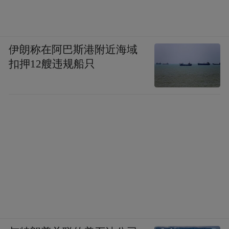
红谷滩区
歌咏大赛、戏曲
双节假期，红谷滩区将举办
伊朗称在阿巴斯港附近海域
进乡村、惠民音乐会
等活动，还有3D多媒体
扣押12艘违规船只
海洋历险科幻儿童剧《海底两万里》、音乐
剧《花儿与号手》等文化演出，都将为市民
游客带来全新的文旅体验。
安义县
“绚烂盛
石鼻镇对门村霍比特蘑法营地将举办
宴 金秋九月”游园会
，举办户外课堂小小生活
家、不负“师”光 快乐前行、“童”欢乐迎中秋
趣味亲子游园会、寻秋之旅 秋季研学等活