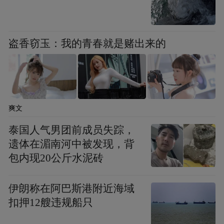
南昌 有哪些精彩活动？
快来提前了解
盗香窃玉：我的青春就是赌出来的
特色活动
营造浓厚节日氛围
爽文
南昌县
泰国人气男团前成员失踪，
遗体在湄南河中被发现，背
“秋日胜春朝 昌南共此时——南昌县文化市
包内现20公斤水泥砖
集”
10月1日至7日
在
盛大开启。此次文化市
集在“河畔市集”的基础上进行了全面升级，
伊朗称在阿巴斯港附近海域
扣押12艘违规船只
规模更大、覆盖面更广、内容更丰富。