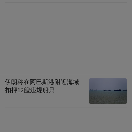
设备。
此外，
铜源峡景区、
南昌汉代海昏侯国遗址
国家考古遗址公园、
伊朗称在阿巴斯港附近海域
扣押12艘违规船只
双子塔·303观光厅、
融创乐园、
融创海世界
等
旅游景区景点