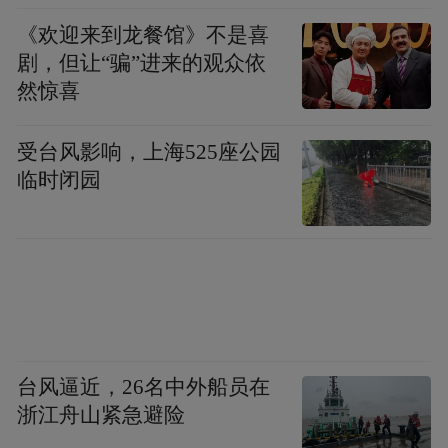
活动
，将成为一道独特的风景线。西湖李家
《欢迎来到龙餐馆》不是喜
作为进贤县知名的历史文化村落，其中秋烧
剧，但让“骗”进来的观众依
塔习俗源远流长，寄托了人们对美好生活的
然惊喜
向往和祈愿。
受台风影响，上海525座公园
临时闭园
台风逼近，26名中外船员在
浙江舟山紧急避险