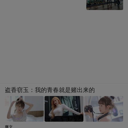
“欢乐佳节欢乐颂，喜庆中秋乐翻
青云谱区的
天”主题活动
则通过猜灯谜、做灯笼等形式，
让游客在参与中感受传统文化的魅力。
青山湖区
中秋座谈会、中秋观影活动
等，将在社区内
营造浓厚、温馨、祥和的节日氛围。
美食嘉年华
盗香窃玉：我的青春就是赌出来的
味蕾的极致享受
东湖区
爽文