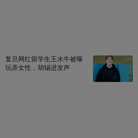
国庆美食嘉年华与欢乐畅享美食节活
狂欢。
动
9月15日持续至10月7日
携手而来，自
，为
市民及游客打造一场前所未有的味蕾盛宴。
活动期间，东湖区的豫章后街蛤蟆街夜市、
紫金广场星空游玩集市等各大街区、广场及
复旦网红留学生王水牛被曝
指定区域将化身为美食的天堂，从地方特色
玩弄女性，胡锡进发声
小吃到国际风味佳肴，应有尽有，琳琅满
目。