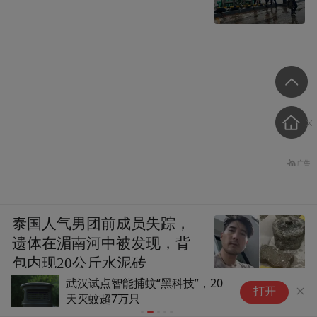
泰国人气男团前成员失踪，
遗体在湄南河中被发现，背
包内现20公斤水泥砖
武汉试点智能捕蚊“黑科技”，20
四
打开
天灭蚊超7万只
火
防