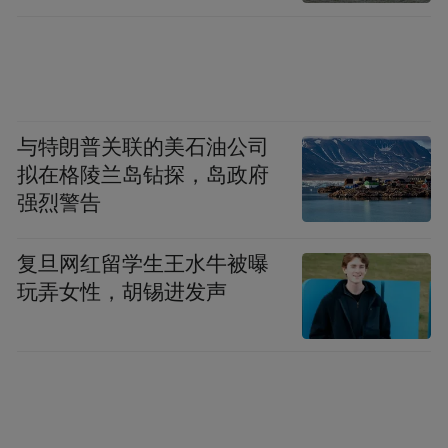
市集上，本土企业展位、文创艺术展位、非
遗文化展位、主题摄影展区等一应俱全，国
潮cosplay、流量作家签售会、民谣音乐会等
活动穿插其间，将为市民游客带来全新的文
与特朗普关联的美石油公司
化体验。
拟在格陵兰岛钻探，岛政府
强烈警告
此外，市集还将在小红书等新媒体平台上发
起“文艺昌南”话题，进行持续宣传互动，吸
复旦网红留学生王水牛被曝
引更多年轻群体的关注与参与。
玩弄女性，胡锡进发声
进贤县
一系列非遗特色活动
进贤县将举办
，其中，
“非遗助力乡村庆中秋暨西湖李家中秋烧塔”