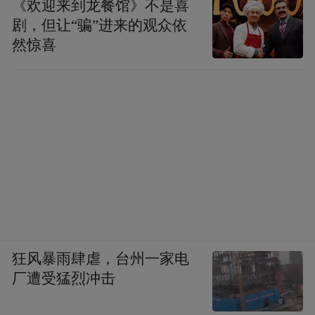
动
将巧妙地融入美食元素。在欣赏精彩纷呈
《欢迎来到龙餐馆》不是喜
剧，但让“骗”进来的观众依
的戏曲表演之余，游客们还能品尝到地道的
然惊喜
乡村美食，感受那份淳朴而真挚的乡村风
情。
湾里管理局
国庆西游文化游园活动
而湾里梅岭时光的
，
则是以西游文化为主题，结合了美食、游
乐、表演等多种元素，将为游客们呈现一场
别开生面的文化盛宴。在这里，游客们不仅
可以品尝到各式各样的美食，还能在游玩中
狂风暴雨肆虐，台州一家电
领略到西游文化的独特魅力。
厂遭受猛烈冲击