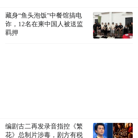
藏身“鱼头泡饭”中餐馆搞电
诈，12名在柬中国人被送监
羁押
编剧古二再发录音指控《繁
花》总制片涉毒，剧方有税