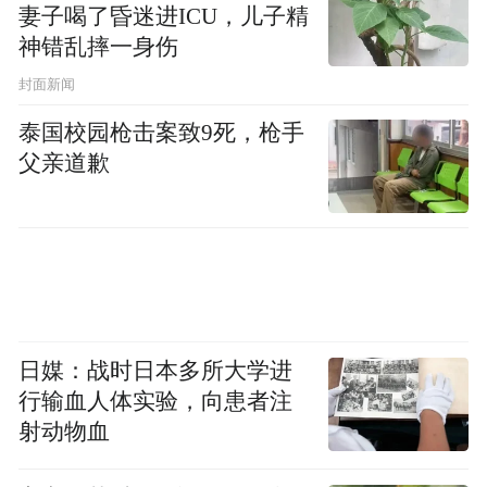
妻子喝了昏迷进ICU，儿子精
神错乱摔一身伤
封面新闻
泰国校园枪击案致9死，枪手
父亲道歉
日媒：战时日本多所大学进
行输血人体实验，向患者注
射动物血