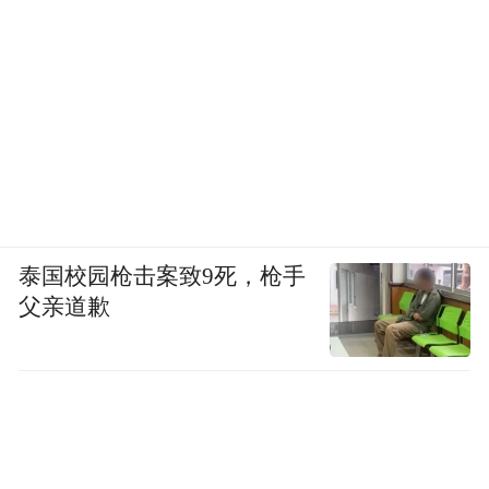
泰国校园枪击案致9死，枪手
父亲道歉