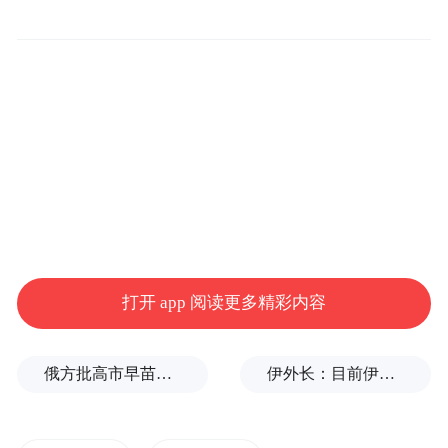
一项重要举措。江西农业大学将以今年的审
核评估为契机，进一步转变教学理念，注重
教学方法培训和科教融合，切实提升信息化
教学能力和课堂教学质量。（章诗捷 吴国
平）
打开 app 阅读更多精彩内容
俄方批高市早苗不敢点名美国：当年的原子弹是UFO扔的吗？
伊外长：目前伊朗与美国之间没有进行任何谈判