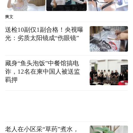
爽文
送检10副仅1副合格！央视曝
光：劣质太阳镜成“伤眼镜”
藏身“鱼头泡饭”中餐馆搞电
诈，12名在柬中国人被送监
羁押
老人在小区采“草药”煮水，