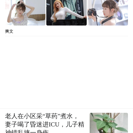
爽文
老人在小区采“草药”煮水，
妻子喝了昏迷进ICU，儿子精
神错乱摔一身伤