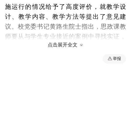
施运行的情况给予了高度评价，就教学设
计、教学内容、教学方法等提出了意见建
议。校党委书记黄路生院士指出，思政课教
师要从与学生专业接近的案例中寻找实证，
点击展开全文
把思政课中蕴含的道理讲深、讲实、讲活，
提升课程的引领力、吸引力和感染力。校长
举报
魏辅文院士在与授课教师交流中指出，专业
课教师要注重教学方法提升，把握学生的关
注点、兴奋点、需求点，培养学生思维能力
和观察力。
校领导深入课堂听课，是江西农业大学立足
人才培养、提高教学质量、深化教学改革的