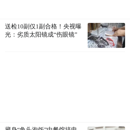
送检10副仅1副合格！央视曝
光：劣质太阳镜成“伤眼镜”
藏身“鱼头泡饭”中餐馆搞电