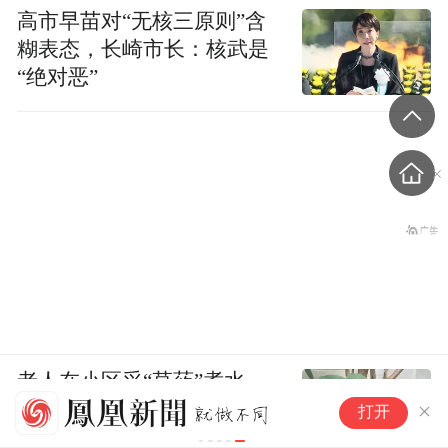
高市早苗对“无核三原则”含
糊表态，长崎市长：核武是
“绝对恶”
老人在小区采“草药”煮水，
拓新药业：
妻子喝了昏迷进ICU，儿子精
打开
超2.28亿元
神错乱摔一身伤