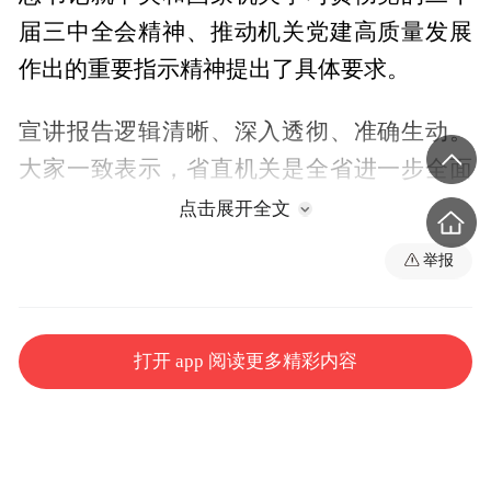
届三中全会精神、推动机关党建高质量发展
作出的重要指示精神提出了具体要求。
宣讲报告逻辑清晰、深入透彻、准确生动。
大家一致表示，省直机关是全省进一步全面
深化改革的指挥部、参谋部，将深入学习贯
点击展开全文
彻全会精神，高举改革开放旗帜，用好关键
举报
一招，全力以赴推动各项改革任务在省直机
关落地落实，为奋力谱写中国式现代化江西
篇章贡献机关力量。
打开 app 阅读更多精彩内容
8月3日上午，学习贯彻党的二十届三中全会
精神省委宣讲团宣讲报告会在省水利投资集