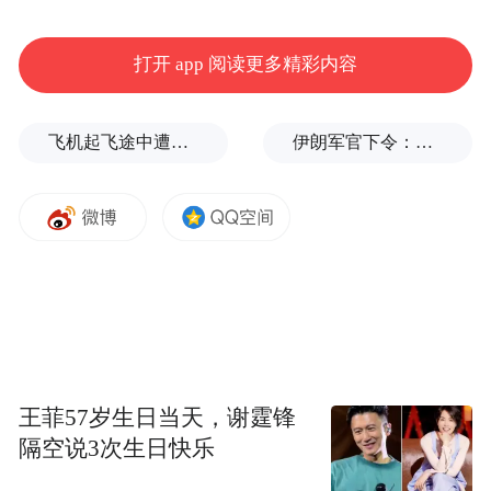
打开 app 阅读更多精彩内容
三、举报电话受理时间：
工作日上班时间。
飞机起飞途中遭雷击！航班滞留3小时临时换机
伊朗军官下令：如果美军踏上我国领土，就砍掉他们脚！
王菲57岁生日当天，谢霆锋
隔空说3次生日快乐