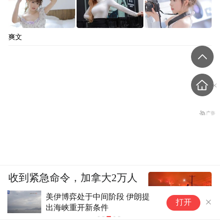
爽文
收到紧急命令，加拿大2万人
连夜逃命
美伊博弈处于中间阶段 伊朗提
法
打开
出海峡重开新条件
上