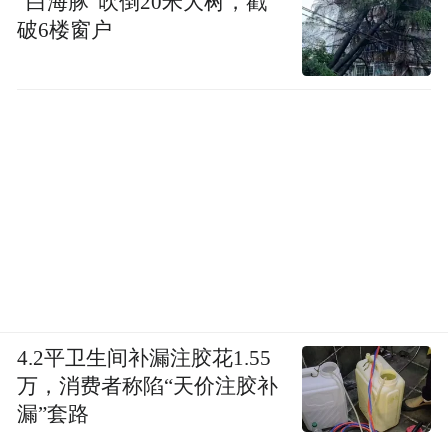
“白海豚”吹倒20米大树，戳
破6楼窗户
4.2平卫生间补漏注胶花1.55
万，消费者称陷“天价注胶补
漏”套路