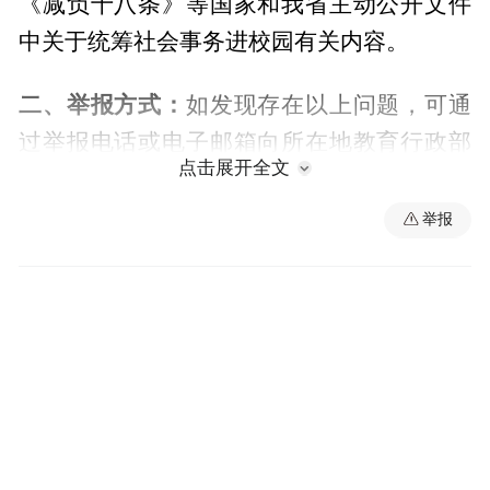
《减负十八条》等国家和我省主动公开文件
中关于统筹社会事务进校园有关内容。
二、举报方式：
如发现存在以上问题，可通
过举报电话或电子邮箱向所在地教育行政部
点击展开全文
门或其上级教育行政部门举报，举报要有具
体线索，并提供图片、文字表述等详实材
举报
料。以个人名义反映的提倡实名，以单位名
义反映的应加盖本单位印章。