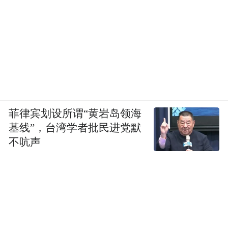
菲律宾划设所谓“黄岩岛领海
基线”，台湾学者批民进党默
不吭声