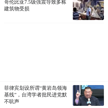
哥伦比亚7.5级强震导致多栋
建筑物受损
菲律宾划设所谓“黄岩岛领海
基线”，台湾学者批民进党默
不吭声