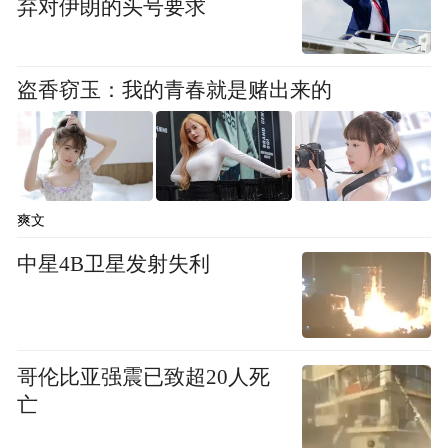
弃对伊朗的头号要求
盗香窃玉：我的青春就是赌出来的
爽文
中星4B卫星发射失利
哥伦比亚强震已致超20人死
亡