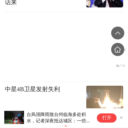
话来
中星4B卫星发射失利
高
打开
S
小