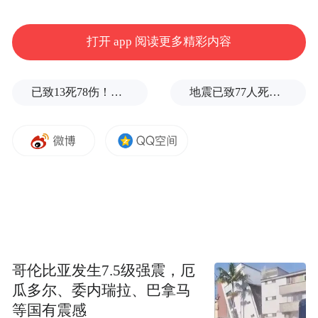
纠和交通技术监控设备查处的方式，对在严
管路段违法停车行为进行严管严查。同时在
打开 app 阅读更多精彩内容
非严管路段不代表不管理，在非严管路段机
动车违法停车或临时停车的，公安机关交管
已致13死78伤！这是乌方对俄本土发动的最致命袭击之一
地震已致77人死亡，哥伦比亚宣布进入国家灾难状态
管理部门会先提醒，再依法予以处罚。
公安机关交通管理部门将根据道路和交通流
量变化等具体情况，适时调整禁停严格管理
路段。请广大驾驶人自觉遵守道路交通法律
法规，严格按照路段交通标志、标线规定通
行，服从交警和现场交通管理人员的指挥和
哥伦比亚发生7.5级强震，厄
疏导，文明守法安全出行，违者将依照有关
瓜多尔、委内瑞拉、巴拿马
法律法规予以处罚。从2024年3月6日起，交
等国有震感