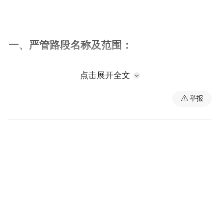
一、严管路段名称及范围：
G237国道K1220+500M至
点击展开全文
G237K1215+200M（郑坊派出所至华坛山界
举报
碑）。
二、管制措施：
公安机关交通管理部门依据《中华人民共和
国道路交通安全法》《道路交通安全违法行
为处理程序规定》《查处机动车违法停车操
作规程（试行）》等法律法规，通过现场查