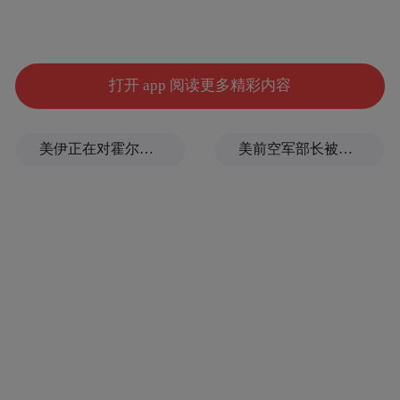
布，本平台仅提供信息存储空间服务。
Notice: The content above (including the videos,
pictures and audios if any) is uploaded and posted
by the user of Dafeng Hao, which is a social media
platform and merely provides information storage
打开 app 阅读更多精彩内容
space services.”
美伊正在对霍尔木兹进行最后博弈
美前空军部长被撤销涉密信息访问权限