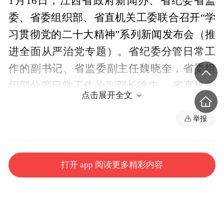
1月16日，江西省政府新闻办、省纪委省监
委、省委组织部、省直机关工委联合召开“学
习贯彻党的二十大精神”系列新闻发布会（推
进全面从严治党专题）。省纪委分管日常工
作的副书记、省监委副主任魏晓奎，省委组
织部分管日常工作的副部长徐忠， 省直机关
点击展开全文
工委书记叶仁荪发布和介绍有关情况，并答
记者问。省委宣传部副部长、省政府新闻办
举报
主任傅云主持新闻发布会。
打开 app 阅读更多精彩内容