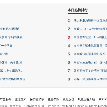
本日热榜排行
1
澳大利亚总理称中方无兴
2
澳大利亚布里斯班
微软CEO：去年特朗普要我们收
3
人多高 车厢内缺氧
中国空军官宣：歼-20用
4
了一个孕妇
女排国手晒全队聚餐照！
5
破分洪
河南醉汉闯进小学打校长，
6
外交部：两个原因
白宫回应孟晚舟案：这不
7
路，7位摄影师...
又打起来了！台湾省“行政院
8
警方现场勘察发现...
港媒：华尔街重要人物约翰·
广告服务
诚征英才
保护隐私权
免责条款
意见反馈
凤凰卫视介绍
京ICP
新媒体
版权所有
Copyright © 2019 Phoenix New Media Limited All Rights Reser