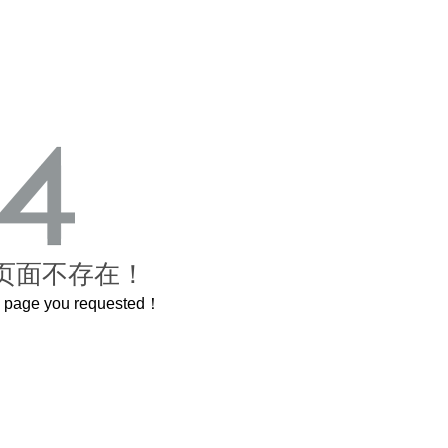
页面不存在！
he page you requested！
曲奇届的“爱马仕”把你的爱封在罐子里送给TA