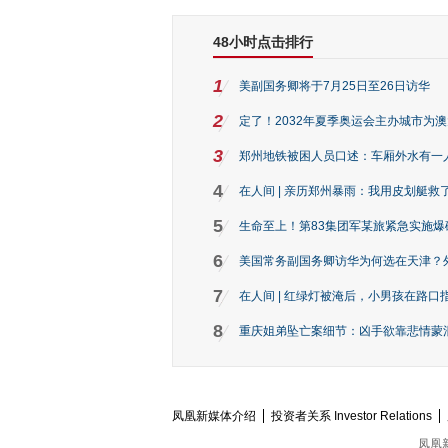
48小时点击排行
1
美副国务卿将于7月25日至26日访华
2
定了！2032年夏季奥运会主办城市为
3
郑州地铁被困人员口述：车厢外水有一
4
在人间 | 亲历郑州暴雨：我用皮划艇救
5
生命至上！第83集团军某旅紧急实施爆
6
美国常务副国务卿访华为何选在天津？
7
在人间 | 红绿灯被淹后，小男孩在路口指
8
重庆姐弟坠亡案细节：凶手欲靠悲情蒙混 
凤凰新媒体介绍
投资者关系 Investor Relations
凤凰