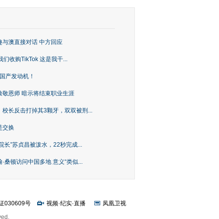
趣与澳直接对话 中方回应
购TikTok 这是我干...
上国产发动机！
致敬恩师 暗示将结束职业生涯
校长反击打掉其3颗牙，双双被刑...
是交换
长”苏贞昌被泼水，22秒完成...
桑顿访问中国多地 意义“类似...
证030609号
视频
·
纪实
·
直播
凤凰卫视
ved.