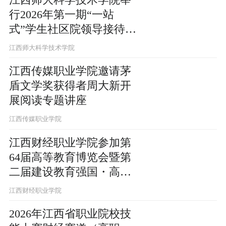
行2026年第一期“一站
式”学生社区院领导接待日
活动
江西师大科学技术学院
江西传媒职业学院邀请茅
盾文学奖获得者周大新开
展阅读专题讲座
江西传媒职业学院
江西财经职业学院参加第
64届高等教育博览会暨第
二届建设教育强国・高等
教育改革发展论坛
江西财经职业学院
2026年江西省职业院校技