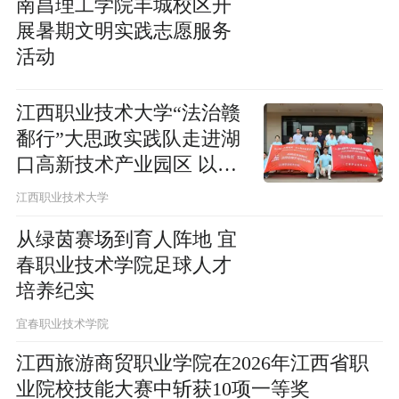
南昌理工学院丰城校区开
展暑期文明实践志愿服务
活动
江西职业技术大学“法治赣
鄱行”大思政实践队走进湖
口高新技术产业园区 以法
治实践打造行走思政课堂
江西职业技术大学
从绿茵赛场到育人阵地 宜
春职业技术学院足球人才
培养纪实
宜春职业技术学院
江西旅游商贸职业学院在2026年江西省职
业院校技能大赛中斩获10项一等奖