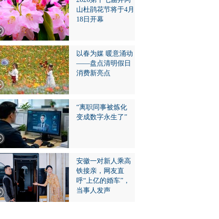
山杜鹃花节将于4月
18日开幕
以春为媒 暖意涌动
——盘点清明假日
消费新亮点
“离职同事被炼化
变成数字永生了”
安徽一对新人乘高
铁接亲，网友直
呼“上亿的婚车”，
当事人发声