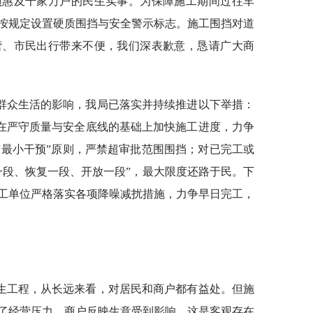
项惠及千家万户的民生实事。为保障施工期间过往车
按规定设置硬质围挡与安全警示标志。施工围挡对道
营、市民出行带来不便，我们深表歉意，恳请广大商
群众生活的影响，我局已落实并持续推进以下举措：
，在严守质量与安全底线的基础上加快施工进度，力争
“最小干预”原则，严禁超审批范围围挡；对已完工或
一段、恢复一段、开放一段”，最大限度还路于民。下
工单位严格落实各项降噪减扰措施，力争早日完工，
生工程，从长远来看，对居民和商户都有益处。但施
了经营压力。商户反映生意受到影响，这是客观存在