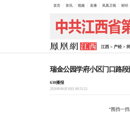
首页
资讯
视频
直播
凤凰卫视
财经
江西
>
产经
>
瑞金公园学府小区门口路段
630播报
2026年06月10日 00:55:22
“围挡一