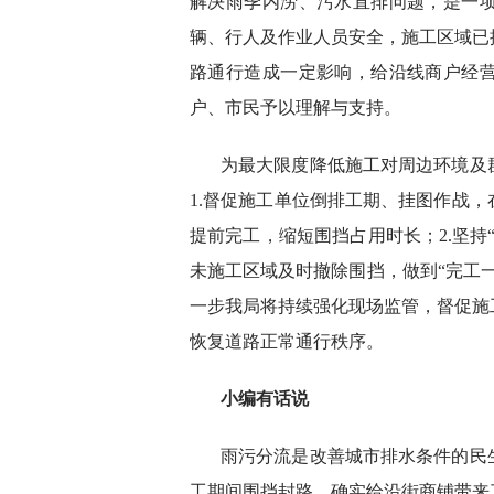
解决雨季内涝、污水直排问题，是一
辆、行人及作业人员安全，施工区域已
路通行造成一定影响，给沿线商户经
户、市民予以理解与支持。
为最大限度降低施工对周边环境及
1.督促施工单位倒排工期、挂图作战
提前完工，缩短围挡占用时长；2.坚持
未施工区域及时撤除围挡，做到“完工
一步我局将持续强化现场监管，督促施
恢复道路正常通行秩序。
小编有话说
雨污分流是改善城市排水条件的民
工期间围挡封路，确实给沿街商铺带来