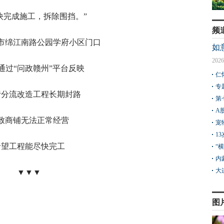
快完成施工，拆除围挡。”
频
市绵江南路公园学府小区门口
如
2026
通过“问政赣州”平台反映
仁
专
污分流改造工程长期封路
第
A
致商铺无法正常经营
宠
1
希望工程能尽快完工
“
内
大
▼▼▼
图