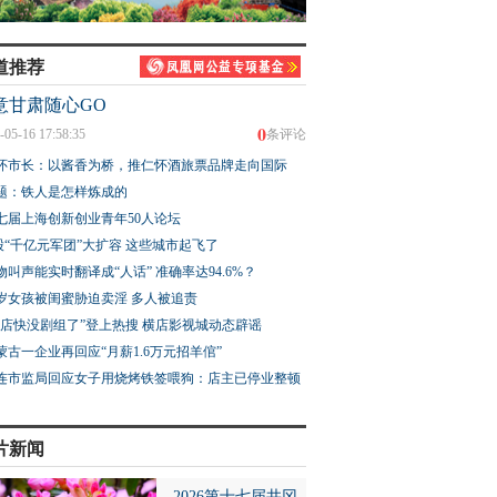
道推荐
意甘肃随心GO
0
-05-16 17:58:35
条评论
怀市长：以酱香为桥，推仁怀酒旅票品牌走向国际
题：铁人是怎样炼成的
七届上海创新创业青年50人论坛
股“千亿元军团”大扩容 这些城市起飞了
物叫声能实时翻译成“人话” 准确率达94.6%？
3岁女孩被闺蜜胁迫卖淫 多人被追责
横店快没剧组了”登上热搜 横店影视城动态辟谣
蒙古一企业再回应“月薪1.6万元招羊倌”
连市监局回应女子用烧烤铁签喂狗：店主已停业整顿
片新闻
2026第十七届井冈