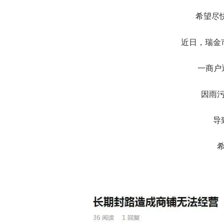
希望尽
近日，瑞金
一商户
因雨
导