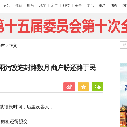
娱乐
体育
时尚
汽车
房产
科技
军事
文化
旅游
佛教
国
站
民声
>
正文
雨污改造封路数月 商户盼还路于民
挡就很长时间，店里没客人，
房租还得照交，