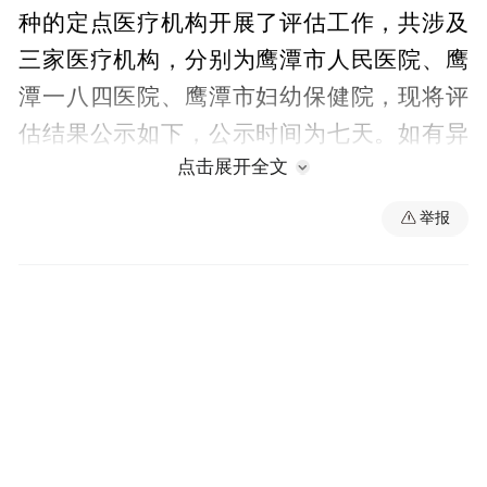
种的定点医疗机构开展了评估工作，共涉及
三家医疗机构，分别为鹰潭市人民医院、鹰
潭一八四医院、鹰潭市妇幼保健院，现将评
估结果公示如下，公示时间为七天。如有异
点击展开全文
议，请向市医疗保险基金管理中心反映，电
话：0701-6275379。具体遴选名单及病种见
举报
附件。
附件：鹰潭市市本级申请新增门诊慢特病病
种定点医疗机构名单及病种