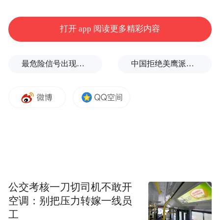
打开 app 阅读更多精彩内容
“特别声明：以上作品内容(包括在内的视频、图片或音
最危险信号出现！全球能源大动脉岌岌可危
中国拒绝美鹰派副防长访华？弦外之音被热议
频)为凤凰网旗下自媒体平台“大风号”用户上传并发
布，本平台仅提供信息存储空间服务。
Notice: The content above (including the videos,
pictures and audios if any) is uploaded and posted
by the user of Dafeng Hao, which is a social media
platform and merely provides information storage
space services.”
公交考核一刀切司机不敢开
空调：别把压力转嫁一线员
工