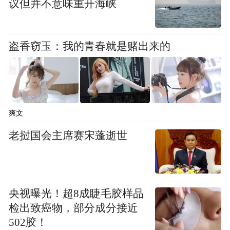
议但并不意味重开海峡
盗香窃玉：我的青春就是赌出来的
爽文
老挝国会主席赛宋蓬逝世
央视曝光！超8成睫毛胶样品
检出致癌物，部分成分接近
502胶！