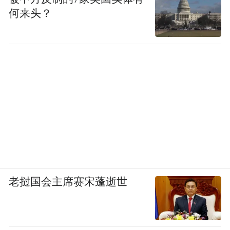
何来头？
老挝国会主席赛宋蓬逝世