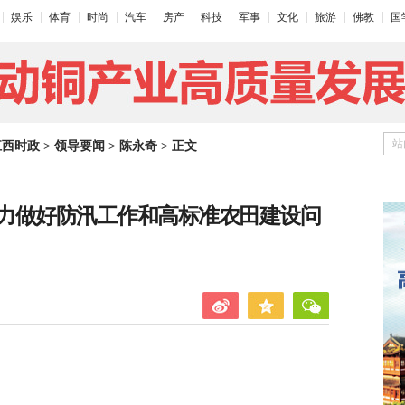
娱乐
体育
时尚
汽车
房产
科技
军事
文化
旅游
佛教
国
站
江西时政
>
领导要闻
>
陈永奇
>
正文
力做好防汛工作和高标准农田建设问