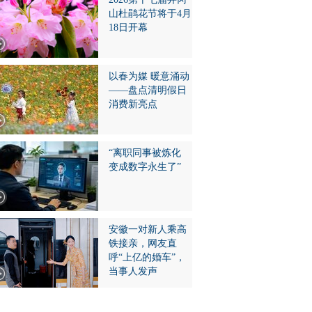
山杜鹃花节将于4月
18日开幕
以春为媒 暖意涌动
——盘点清明假日
消费新亮点
“离职同事被炼化
变成数字永生了”
安徽一对新人乘高
铁接亲，网友直
呼“上亿的婚车”，
当事人发声