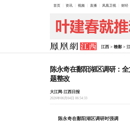
首页
资讯
视频
直播
凤凰卫视
财经
江西
>
赣鄱
>
陈永奇在鄱阳湖区调研：全
题整改
大江网-江西日报
2026年06月04日 06:54:33
陈永奇在鄱阳湖区调研时强调