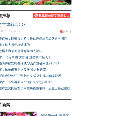
道推荐
意甘肃随心GO
0
-05-16 17:58:35
条评论
怀市长：以酱香为桥，推仁怀酒旅票品牌走向国际
题：铁人是怎样炼成的
七届上海创新创业青年50人论坛
股“千亿元军团”大扩容 这些城市起飞了
物叫声能实时翻译成“人话” 准确率达94.6%？
3岁女孩被闺蜜胁迫卖淫 多人被追责
横店快没剧组了”登上热搜 横店影视城动态辟谣
蒙古一企业再回应“月薪1.6万元招羊倌”
连市监局回应女子用烧烤铁签喂狗：店主已停业整顿
片新闻
2026第十七届井冈