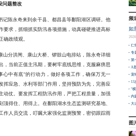
设问题整改
频
委书记陈永奇来到余干县、都昌县等鄱阳湖区调研。他
如
作要求，抓细抓实防汛各项措施，动真碰硬推进高标
2026
正确政绩观。
仁
专
康山分洪闸、康山大桥、锣鼓山电排站，陈永奇详细
第
出，当前正值主汛期，要树牢底线思维，克服麻痹思
A
事事心中有底”的行动力，做好各项工作，确保万无一
宠
1
发挥应急、水利等部门作用，坚持预防为先，完善应
“
主动仗。要发挥工程防汛作用，严把工程质量，加强
内
刻顶得住、用得上。在鄱阳湖水生态监测研究基地、
大
工作人员交流，叮嘱大家强化监测预警，密切跟踪雨
图