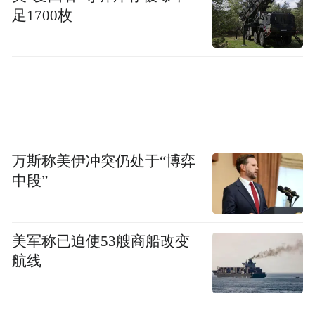
在有色金属领域，依托众多科研平台，与逾
足1700枚
百家企业联手打造技术联盟，驱动了数亿元
的成果转化；在中医药领域，江西中医药大
学博士后队伍深度参与国家级课题，促成70
余款中药制品产业化，科技转让收益突破
5000万元；在航空板块，洪都航空工业集团
借力博士后人才，通过51项国家级及省级项
万斯称美伊冲突仍处于“博弈
目，锻造了4000余万元的直接经济效益……
中段”
当高层次人才的“智力密度”精准对接产业的
“需求刻度”，赣鄱大地的创新动能便愈发澎
美军称已迫使53艘商船改变
湃。
航线