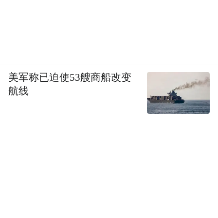
“最强大脑”与“产业痛点”的持续碰撞，离不
开优良的政策土壤。近年来，江西省持续深
化博士后政策体系建设，相继颁布多项管理
工作细则与专项资金管理办法，并配套出台
涵盖家属落户、子女教育、社保医保等的一
美军称已迫使53艘商船改变
揽子保障措施。
航线
2023年，江西省推出的博士后“九条”等系列
人才政策，标志着“引育用留”全链条服务的
全面升级。在江西中医药大学的实验室里，
博士后朱赛彬正率领小组攻克枳壳炮制工
艺。他从中南大学博士毕业后，拒绝了多地
的高薪邀请选择江西。“这里的政策吸引力十
足，首先是‘免申即享’，其次是执行效率高，