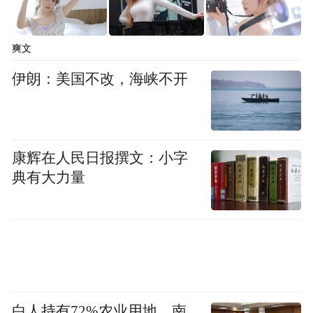
“企业出题、人才解题、成果落地”的闭环模
式，如今正在江西全省形成强大的示范效
爽文
应，推动博士后创新成果在重点产业链上“遍
伊朗：美国不改，海峡不开
地开花”。
在铜都鹰潭，当地政府聚焦重点产业，面向
45家企业征集了72项技术合作需求，并提前
康辉在人民日报撰文：小字
典有大力量
与高校专家团队进行意向对接。近两年，当
地新设7家铜加工领域国家级工作站，有力助
推了铜基新材料集群入选2024年国家先进制
造业集群。
放眼全省，类似的协同创新案例比比皆是：
白人持有72%农业用地，南