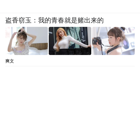
这让我们能将精力更多倾注于科研本身。”朱
赛彬道出了许多在赣博士后的心声。
盗香窃玉：我的青春就是赌出来的
江西中医药大学相关负责人表示，博士后“九
条”构建起覆盖配偶安置、子女教育、薪酬激
励、住房保障的全周期服务体系，让博士后
爽文
对江西的发展更有信心，出站博士后留赣率
也因此明显提升。仅在该校，两年内就有12
位博士后选择扎根赣鄱。
建立一个博士后站，就是抢占未来发展先机
的“桥头堡”。自2023年起，省级财政每年新
增4300多万元投入博士后引进培养工作，投
入增长近6倍。两年间，全省新增博士后站