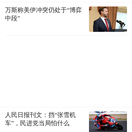
114家，新进站博士后达827人，实现了博士
万斯称美伊冲突仍处于“博弈
中段”
后站数量增长50%、全职博士后数量翻番的
跨越式发展。截至目前，全省博士后站总数
达323家，累计招收博士后2727人，其中500
名出站博士后入选国家级或省级人才计划，
完成科研项目逾6000项，为产业发展提供了
坚实的科技基石。
当创新的种子播撒在政策的沃土，当人才的
智慧浇灌产业的良田，收获的便是高质量发
展的累累硕果。
人民日报刊文：挡“张雪机
车”，民进党当局怕什么
今日之江西，正以海纳百川的胸怀广纳英