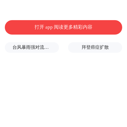
打开 app 阅读更多精彩内容
揭榜领题：从实验室到生产线的奋力一跃
全国博士后创新创业大赛中的“揭榜领题”赛
台风暴雨强对流三预警！“白海豚”最新位置公布
拜登癌症扩散
制，本身就是一场面向产业需求的精准对
接。766项技术需求全部源自企业真实的发展
“痛点”，揭榜奖励总额高达9000万元。这为
博士后们提供了一条走出象牙塔、直面市场
挑战的黄金赛道。
在生物医药与大健康赛道，江西中医药大学
吕尚团队的“白头翁皂苷系列替抗创新兽药的