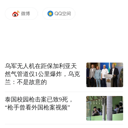
创新与产业化关键技术攻关”项目一举夺金。
该项目直击全球动物疾病治疗长期依赖抗生
素所带来的残留高、治愈率低、周期长、成
本高等产业顽疾。其成功不仅在于学术突
破，更在于清晰的产业化路径——项目已与
张榜企业达成合作，正稳步推向市场。
乌军无人机在距保加利亚天
赛场之外，更多博士后“创业者”的身影已活
然气管道仅1公里爆炸，乌克
跃在江西的产业一线。岳之浩博士带领团队
兰：不是故意的
瞄准新能源领域，成功突破了传统硅负极锂
电池使用寿命短、硅材料导电性差等技术瓶
泰国校园枪击案已致9死，
颈，将电池续航能力提升1.5倍以上。这项创
“枪手曾看外国枪案视频”
新成果已获得江铜集团5000万元投资，并计
划于年底建成江西省首条千吨级硅碳负极材