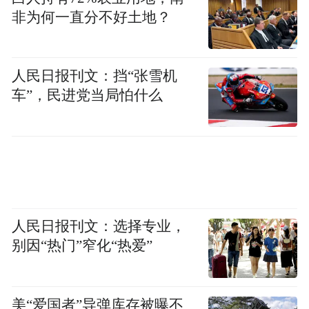
抚州市引进轻合金产业基地项目，推动成立
非为何一直分不好土地？
中科镁铝合金轻量化材料技术研发中心；宜
春市推进锂电企业与江西理工大学共建博士
后科研创新实践基地；赣江新区通过设立中
人民日报刊文：挡“张雪机
药创新中心博士后工作站，成功推动组建了
车”，民进党当局怕什么
全国第九个、中医药领域唯一的国家级产业
创新中心。
围绕“1269”行动计划，江西省将约三分之二
的新增博士后站和新招收博士后，精准嵌入
人民日报刊文：选择专业，
到有色金属、生物医药、装备制造等12条重
别因“热门”窄化“热爱”
点产业链中。这种深度融合催生了井喷式的
创新产出——
美“爱国者”导弹库存被曝不