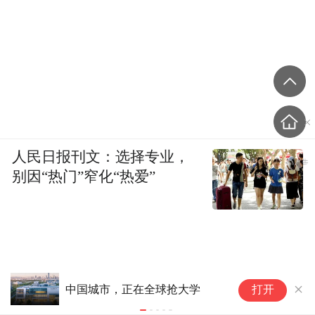
人民日报刊文：选择专业，
别因“热门”窄化“热爱”
活
宇树科技，明日申购
打开
不
力