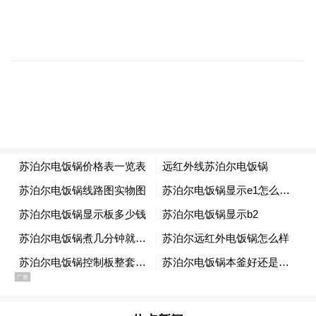
料生产线。“我们已与多家头部电池企业建立
紧密合作，市场前景十分广阔。”岳之浩信心
满满地表示。
从博士后到公司高管，陈颢博士的转型更为
彻底。在第一届全国博士后创新创业大赛获
得银奖后，他的核心专利被国家稀土功能材
料创新中心作价500万元，以技术入股方式成
立公司。如今，作为公司的副总经理兼技术
总监，他不仅负责技术研发，更投身于企业
管理。公司自2024年以来已实现稳定生产，
产品销售额超过3000万元，成功推动了高端
稀土钨材料的国产化进程。