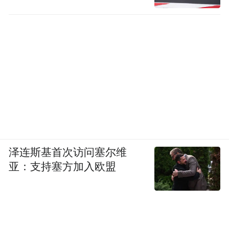
才，以精准务实的举措激发活力，让博士后
等高层次人才尽情施展才华，续写更多“江西
智造”的传奇。这，就是江西让“最强大脑”与
“产业痛点”碰撞出的精彩答案。
来源：大江网
“特别声明：以上作品内容(包括在内的视频、图片或音
频)为凤凰网旗下自媒体平台“大风号”用户上传并发
布，本平台仅提供信息存储空间服务。
Notice: The content above (including the videos,
泽连斯基首次访问塞尔维
pictures and audios if any) is uploaded and posted
亚：支持塞方加入欧盟
by the user of Dafeng Hao, which is a social media
platform and merely provides information storage
space services.”