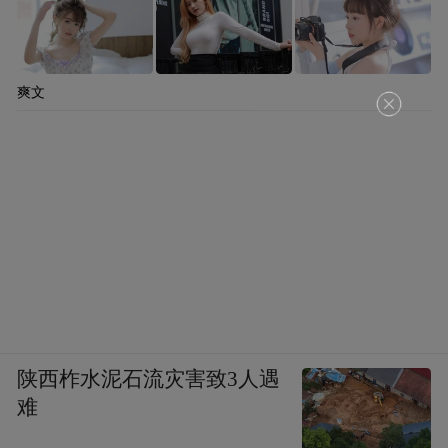
爽文
陕西柞水泥石流灾害致3人遇
难