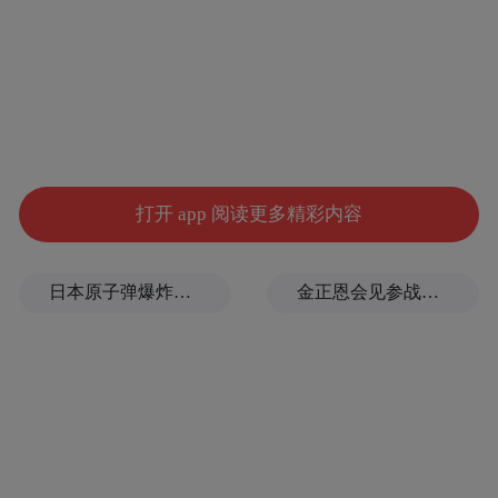
打开 app 阅读更多精彩内容
日本原子弹爆炸亲历者警告高市：想通过战争成为大国，这种想法本身就是错误的
金正恩会见参战老兵和战时立功者