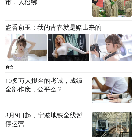
市，大松绑
了五星好评，并在评论区表示：“已经解决
了，消防管道换到了左侧。”
盗香窃玉：我的青春就是赌出来的
02
抚州高新区应急管理局
回复《文昌中心售楼
部路口路面坑洼》：
爽文
10多万人报名的考试，成绩
网友建议
：
文昌中心售楼部路口存在路面坑
全部作废，公平么？
洼问题，且与马路衔接处存在较大高低落
差，请有关部门及时修复。
8月9日起，宁波地铁全线暂
停运营