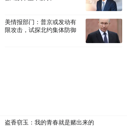
对此，发帖网友对相关部门的回复办理给予
了五星好评。
美情报部门：普京或发动有
限攻击，试探北约集体防御
03
市公交公司
回复《江西师范大学附属东临新
区实验学校公交线路开通咨询》：
网友咨询：
请问江西师范大学附属东临新区
实验学校下月开学后是否有公交配套？看到
东临新区公众号消息，目前正在与市公交公
司沟通，是否会新开公交线路？
处理意见：8月25日起，38路公交车将途经江
盗香窃玉：我的青春就是赌出来的