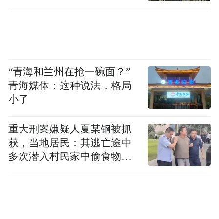
“青海和兰州在抢一碗面？”
青海媒体：这种说法，格局
小了
▲图片由网友提供
重大刑案嫌疑人夏某钢被抓
获，当地居民：其逃亡途中
处理意见
：
我单位路灯市政管护人员经现场
多次潜入村民家中偷食物被
勘查，确认该路段存在人行道板下沉问题。
发现
目前修复工作正在进行中，由此给您带来的
不便，我们深表歉意。