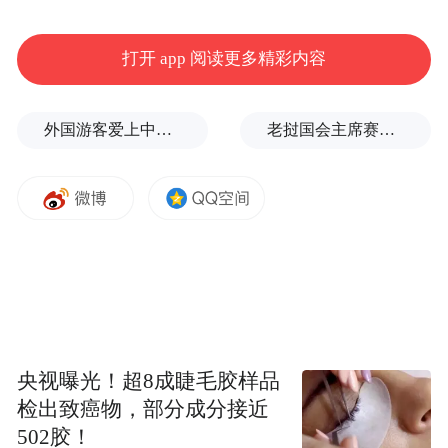
回复帖文中受到较多关注的有
打开 app 阅读更多精彩内容
黎川府小区地下车位被消防管道占用空间
◎
导致停车困难（
转办单位 ：黎川县住建局）
外国游客爱上中国旅拍、汉服和美甲
老挝国会主席赛宋蓬逝世
文昌中心售楼部路口路面坑洼（转办单
◎
位：抚州高新区应急管理局）
江西师范大学附属东临新区实验学校公交
◎
线路开通咨询
（转
办单 位：市公交公司）
01
央视曝光！超8成睫毛胶样品
检出致癌物，部分成分接近
黎川县住建局
回复《黎川府小区地下车位被
502胶！