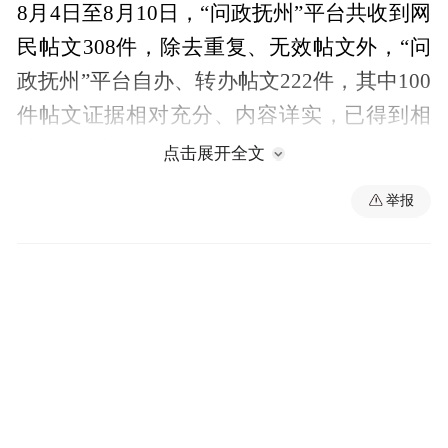
8月4日至8月10日，“问政抚州”平台共收到网
民帖文308件，除去重复、无效帖文外，“问
政抚州”平台自办、转办帖文222件，其中100
件帖文证据相对充分、内容详实，已得到相
关职能部门回复。
点击展开全文
回复积极且务实的部门和县区
举报
市人社局、抚州公用水务有限公司、市公交
公司、抚州高新区、黎川县、崇仁县
根据“问政抚州”平台后台统计
最近一周