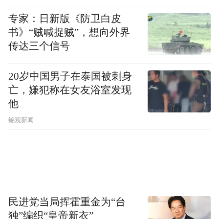
专家：日新版《防卫白皮
书》“贼喊捉贼”，想向外界
传达三个信号
20岁中国男子在泰国被刺身
亡，嫌犯称在女友浴室发现
他
锦观新闻
民进党当局挥霍重金为“台
▲图片由部门提供
独”编织“皇帝新衣”