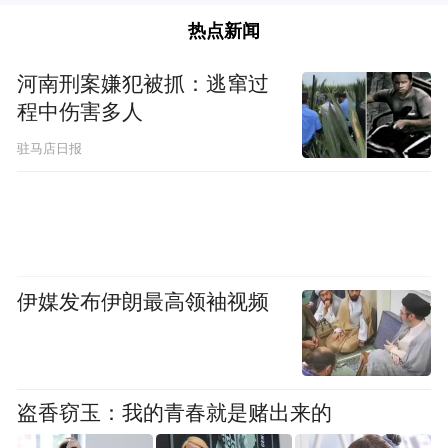
目。
热点新闻
剑光街道为解决停车难，干部凌晨逐路摸排
河南刑案嫌犯被抓：逃窜过
“无家可归”车辆，为新建停车场布点提供精
程中伤害多人
准依据。“凌晨摸排法”不仅摸清了需求，更
驻马店日报
摸准了民心，换来了25个停车场、近3000个
车位。
“红色管家”治理矩阵在一线凝聚服务力量。
依托街道社区党组织，丰城在物业企业、业
伊媒发布伊朗最高领袖视频
委会建立党支部，组建由党员牵头，网格
员、志愿者和热心群众参与的队伍。这支队
伍活跃在环境整治、车辆引导、矛盾调解等
盗香窃玉：我的青春就是赌出来的
日常治理中。