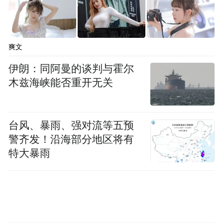
“三张清单”精准服务则实现了治理资源的优
化整合。以“需求清单、资源清单、项目清
爽文
单”为抓手，丰城推动社区治理从“封闭自有”
伊朗：同阿曼的谈判与霍尔
向“开放共享”升级。
木兹海峡能否重开无关
针对“一老一小”等群体用餐难题及市民精神
文化需求，丰城利用棚改闲置房屋，同步打
台风、暴雨、强对流等五预
造“城市食堂”与“城市书房”。“十块钱两荤两
警齐发！沿海部分地区将有
素，热乎又实惠，歇个脚还能看看书，政府
特大暴雨
这事办到我们心坎上了。”外卖骑手乐开了
花。
当街角的“口袋公园”里飘荡着孩童的欢声，