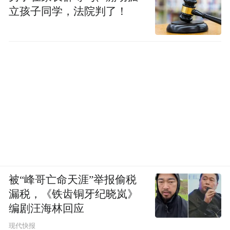
立孩子同学，法院判了！
被“峰哥亡命天涯”举报偷税
漏税，《铁齿铜牙纪晓岚》
编剧汪海林回应
现代快报