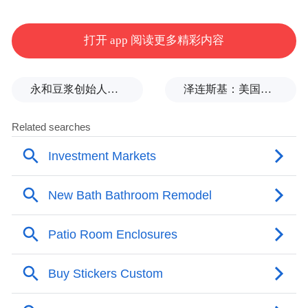
苦不堪言，半夜储水成为不少家庭的无奈选
择。丰城投入3.21亿元，新建及改造供水、
打开 app 阅读更多精彩内容
雨污管网数百公里。如今，“告别储水桶”成
为市民最实在的安心。
永和豆浆创始人林炳生逝世，享年70岁
泽连斯基：美国将每月向乌克兰提供“爱国者”拦截导弹
宜居升级：“家门口”的幸福焕新
城市的温度，往往体现在触手可及的“小微空
间”里。丰城精准回应民生痛点，以绣花功夫
打造群众“家门口的幸福”。“唤醒”城区零星
地块，让闲置地变休闲地。丰城充分利用棚
改闲置地、城市“边角料”，投入5100余万元
建成12个游园、15个体育场及11公里健身步
道，构建起便捷的“15分钟生活圈”。