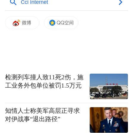
针对群众反映强烈的占道经营问题，市城建
集团统一规划建设、托底运营新市场，投入
4.2亿元新改建14个菜市场，新增1936个摊
位。
老旧小区迎来“逆生长”。98个老旧小区实施
改造，不仅翻新了房屋，更完成了82条人行
检测列车撞人致11死2伤，施
道透水混凝土改造、123条背街小巷提升。路
工业务外包单位被罚1.5万元
平了、灯亮了、环境美了，人居环境品质与
基础设施同步跃升。
知情人士称美军高层正寻求
城市交通“微循环”也日益畅通。35条道路“白
对伊战事“退出路径”
改黑”，丰洛铁路拆除打通东西阻隔，53条