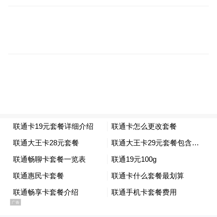
“断头路”全线贯通……中心城区道路“微循
环”体系基本成形。出租车司机李师傅对此深
有体会：“路网密了，堵点少了，乘客满意，
我们跑起来也痛快！”
机制创新：人民城市的共治密码
机制创新是城市更新的活力源泉。丰城始终
将人民满意作为最高标尺，坚持问需、问
计、问效于民，激活共建共治共享新动能。
“派单管理”闭环机制让民意直通决策。通过
“群众点单、政府接单”，丰城动态收集涵盖
安全微改造、设施微配套等500余个微民生项