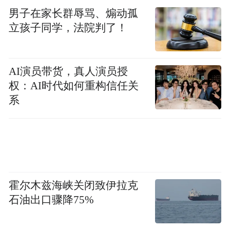
从500余项民生“小更新”次第开花，到荣膺第
男子在家长群辱骂、煽动孤
七届全国文明城市……丰城用一针一线“绣”
立孩子同学，法院判了！
出的，已远不止城市面貌之变。
AI演员带货，真人演员授
这座城市每一处细微的更新背后，都是对寻
权：AI时代如何重构信任关
常日子最深情的丈量；每一份稳稳的幸福，
系
都在诉说着建设人民城市最朴素的真谛。
丰城的蝶变之路，始于“有没有”的破题，成
于“好不好”的雕琢，最终指向“美不美”“优不
优”的永续追求。
霍尔木兹海峡关闭致伊拉克
（刘友勤 江西日报全媒体记者 邹海斌）
石油出口骤降75%