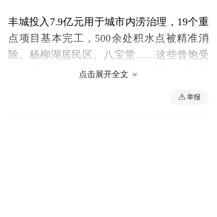
丰城投入7.9亿元用于城市内涝治理，19个重
点项目基本完工，500余处积水点被精准消
除。杨柳湖居民区、八宝堂……这些曾饱受
积水困扰的城市“痛点”，如今暴雨过后不再
点击展开全文
出现“看海”情景。
举报
玉龙河岸线焕新，四湖截污连通，水系生态
修复脱胎换骨。3.9亿元投入换来21个水生态
提升项目落地，380余亩水生态系统得以构
建，全市污水集中收集率从2020年的34.06%
跃升至75.16%。
曾经，老城区“水压低”“间歇性供水”让居民