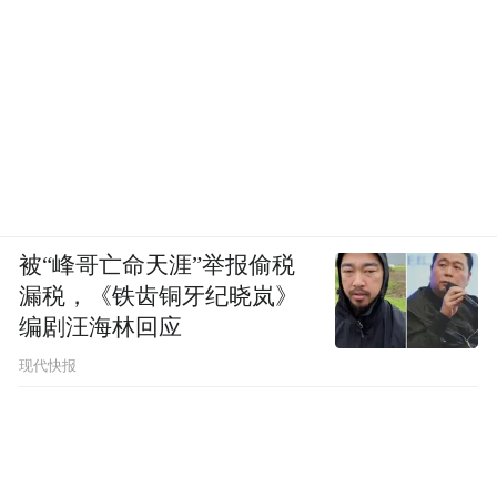
被“峰哥亡命天涯”举报偷税
漏税，《铁齿铜牙纪晓岚》
编剧汪海林回应
现代快报