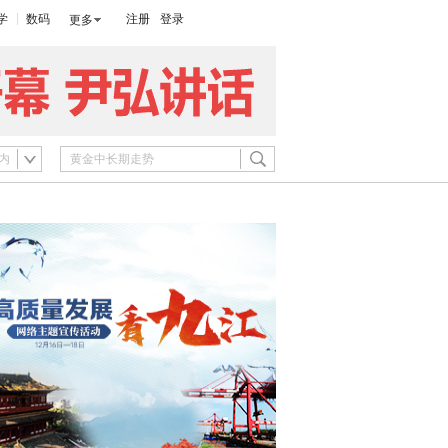
学
数码
注册
登录
更多
内