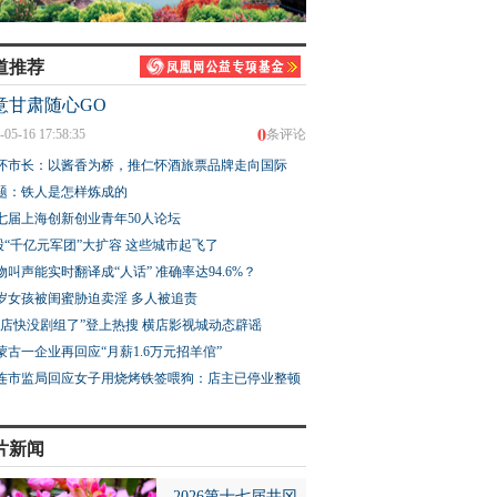
道推荐
意甘肃随心GO
0
-05-16 17:58:35
条评论
怀市长：以酱香为桥，推仁怀酒旅票品牌走向国际
题：铁人是怎样炼成的
七届上海创新创业青年50人论坛
股“千亿元军团”大扩容 这些城市起飞了
物叫声能实时翻译成“人话” 准确率达94.6%？
3岁女孩被闺蜜胁迫卖淫 多人被追责
横店快没剧组了”登上热搜 横店影视城动态辟谣
蒙古一企业再回应“月薪1.6万元招羊倌”
连市监局回应女子用烧烤铁签喂狗：店主已停业整顿
片新闻
2026第十七届井冈