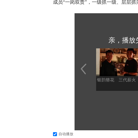
成员“一岗双责”，一级抓一级、层层
亲，播放
银韵簪花 三代薪火
自动播放