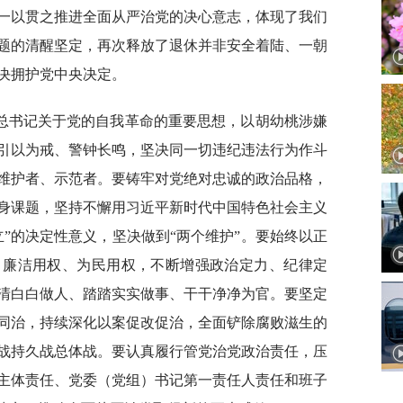
一以贯之推进全面从严治党的决心意志，体现了我们
题的清醒坚定，再次释放了退休并非安全着陆、一朝
决拥护党中央决定。
总书记关于党的自我革命的重要思想，以胡幼桃涉嫌
引以为戒、警钟长鸣，坚决同一切违纪违法行为作斗
维护者、示范者。要铸牢对党绝对忠诚的政治品格，
身课题，坚持不懈用习近平新时代中国特色社会主义
”的决定性意义，坚决做到“两个维护”。要始终以正
、廉洁用权、为民用权，不断增强政治定力、纪律定
清白白做人、踏踏实实做事、干干净净为官。要坚定
同治，持续深化以案促改促治，全面铲除腐败滋生的
战持久战总体战。要认真履行管党治党政治责任，压
主体责任、党委（党组）书记第一责任人责任和班子