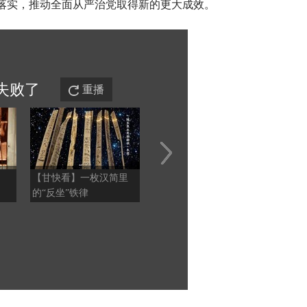
抓落实，推动全面从严治党取得新的更大成效。
失败
了
重播
【甘快看】一枚汉简里
【甘快看】青春华章 丝
三伏
的“反坐”铁律
路逐光·AIGC视频丨丝路
上的追光者