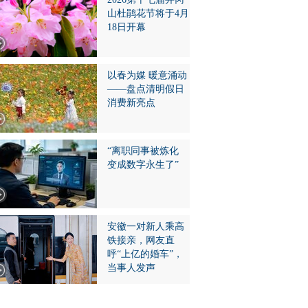
山杜鹃花节将于4月
18日开幕
以春为媒 暖意涌动
——盘点清明假日
消费新亮点
“离职同事被炼化
变成数字永生了”
安徽一对新人乘高
铁接亲，网友直
呼“上亿的婚车”，
当事人发声