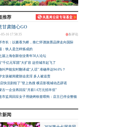
道推荐
意甘肃随心GO
0
-05-16 17:58:35
条评论
怀市长：以酱香为桥，推仁怀酒旅票品牌走向国际
题：铁人是怎样炼成的
七届上海创新创业青年50人论坛
股“千亿元军团”大扩容 这些城市起飞了
物叫声能实时翻译成“人话” 准确率达94.6%？
3岁女孩被闺蜜胁迫卖淫 多人被追责
横店快没剧组了”登上热搜 横店影视城动态辟谣
蒙古一企业再回应“月薪1.6万元招羊倌”
连市监局回应女子用烧烤铁签喂狗：店主已停业整顿
片新闻
2026第十七届井冈