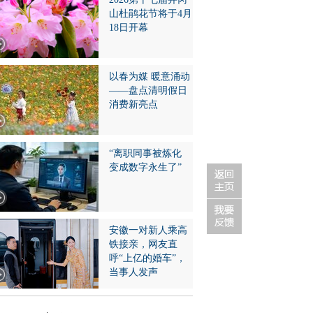
山杜鹃花节将于4月
18日开幕
以春为媒 暖意涌动
——盘点清明假日
消费新亮点
“离职同事被炼化
变成数字永生了”
安徽一对新人乘高
铁接亲，网友直
呼“上亿的婚车”，
当事人发声