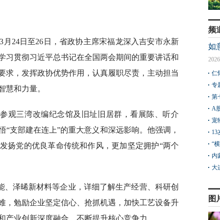
频
3月24日至26日，省政协主席宋福龙深入吉安市永新
如
学习贯彻习近平总书记在全国两会期间的重要讲话和
2026
要求，发挥政协优势作用，认真履职尽责，主动担当
仁
专
智慧和力量。
第
A
情参观三湾改编纪念馆及旧址旧居群，看展陈、听介
宠
悟“支部建在连上”的重大意义和深远影响。他强调，
1
“
发扬党的优良革命传统和作风，更加坚定拥护“两个
内
大
能、泽晞新材料等企业，详细了解生产经营、科研创
图
难，勉励企业坚定信心、抢抓机遇，加快工艺设备升
和产业创新深度融合，不断提升核心竞争力。