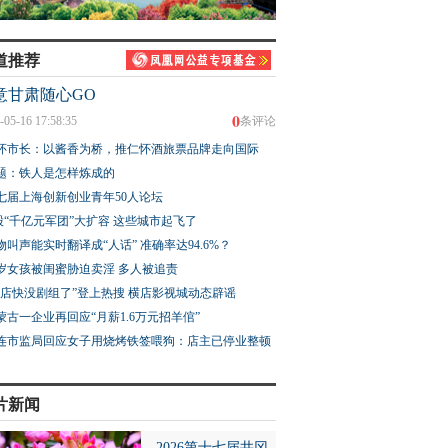
道推荐
意甘肃随心GO
0
-05-16 17:58:35
条评论
怀市长：以酱香为桥，推仁怀酒旅票品牌走向国际
题：铁人是怎样炼成的
七届上海创新创业青年50人论坛
股“千亿元军团”大扩容 这些城市起飞了
物叫声能实时翻译成“人话” 准确率达94.6%？
3岁女孩被闺蜜胁迫卖淫 多人被追责
横店快没剧组了”登上热搜 横店影视城动态辟谣
蒙古一企业再回应“月薪1.6万元招羊倌”
连市监局回应女子用烧烤铁签喂狗：店主已停业整顿
片新闻
2026第十七届井冈