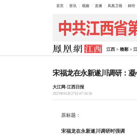
首页
资讯
视频
直播
凤凰卫视
财经
江西
>
赣鄱
>
宋福龙在永新遂川调研：凝
大江网-江西日报
2025年03月27日 07:34:36
原标题：
宋福龙在永新遂川调研时强调