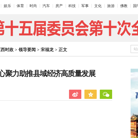
娱乐
体育
时尚
汽车
房产
科技
军事
文化
旅游
佛教
国
站
江西时政
>
领导要闻
>
宋福龙
>
正文
心聚力助推县域经济高质量发展