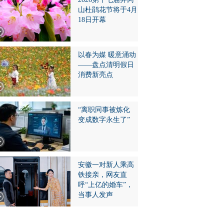
山杜鹃花节将于4月
18日开幕
以春为媒 暖意涌动
——盘点清明假日
消费新亮点
“离职同事被炼化
变成数字永生了”
安徽一对新人乘高
铁接亲，网友直
呼“上亿的婚车”，
当事人发声